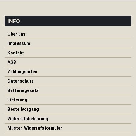
S
c
h
l
INFO
a
f
s
Über uns
a
Impressum
c
k
Kontakt
Z
AGB
e
Zahlungsarten
l
t
Datenschutz
e
u
Batteriegesetz
n
d
Lieferung
P
Bestellvorgang
l
a
Widerrufsbelehrung
n
e
Muster-Widerrufsformular
n