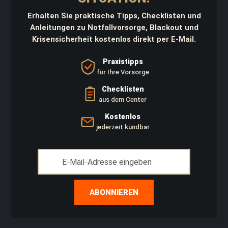
r
a
Erhalten Sie praktische Tipps, Checklisten und
g
Anleitungen zu Notfallvorsorge, Blackout und
e
Krisensicherheit kostenlos direkt per E-Mail.
t
a
s
Praxistipps
c
für Ihre Vorsorge
h
e
Checklisten
n
aus dem Center
Kostenlos
Schlaf
jederzeit kündbar
B
i
Anmeldung
w
zum
a
k
Newsletter:
s
a
ABONNIEREN
c
k