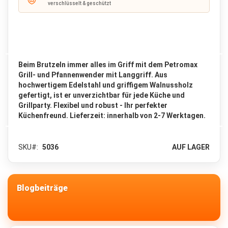
verschlüsselt & geschützt
c
k
s
a
c
k
6
Beim Brutzeln immer alles im Griff mit dem Petromax
5
Grill- und Pfannenwender mit Langgriff. Aus
-
hochwertigem Edelstahl und griffigem Walnussholz
1
gefertigt, ist er unverzichtbar für jede Küche und
3
Grillparty. Flexibel und robust - Ihr perfekter
0
Küchenfreund. Lieferzeit: innerhalb von 2-7 Werktagen.
L
i
t
e
SKU
5036
AUF LAGER
r
Z
u
Blogbeiträge
s
a
t
z