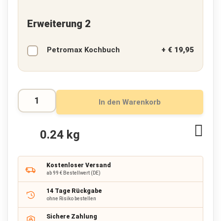
a
c
Erweiterung 2
k
R
Petromax Kochbuch
+
€ 19,95
u
c
k
s
a
c
In den Warenkorb
k
b
i
Zur
s
0.24 kg
6
Wuns
5
hinz
L
i
Kostenloser Versand
t
ab 99 € Bestellwert (DE)
e
14 Tage Rückgabe
r
ohne Risiko bestellen
R
Sichere Zahlung
u