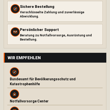
Sichere Bestellung
O
u
Verschlüsselte Zahlung und zuverlässige
t
Abwicklung.
d
o
o
Persönlicher Support
r
Beratung zu Notfallvorsorge, Ausrüstung und
O
Bestellung.
f
e
n
u
WIR EMPFEHLEN
n
d
K
o
c
Bundesamt für Bevölkerungsschutz und
h
Katastrophenhilfe
e
r
F
Notfallvorsorge Center
e
u