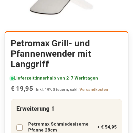
K
r
i
s
e
n
p
Zum
a
Anfang
Petromax Grill- und
k
der
e
Pfannenwender mit
Bildergalerie
t
springen
e
Langgriff
🔥
F
Lieferzeit
innerhalb von 2-7 Werktagen
l
€ 19,95
u
Inkl. 19% Steuern
,
exkl.
Versandkosten
c
h
t
Erweiterung 1
r
u
c
Petromax Schmiedeeiserne
k
+
€ 54,95
Pfanne 28cm
s