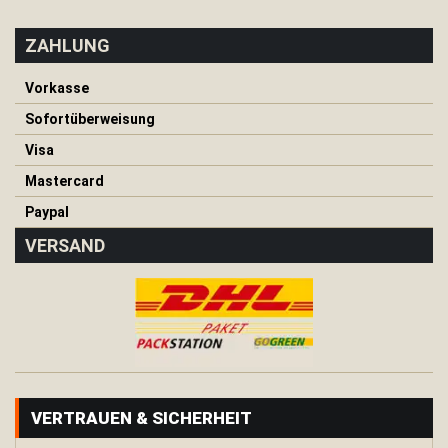
H
ä
ZAHLUNG
n
g
e
Vorkasse
m
Sofortüberweisung
a
t
Visa
t
e
Mastercard
Paypal
T
a
VERSAND
r
p
K
i
s
s
e
n
VERTRAUEN & SICHERHEIT
Wärme