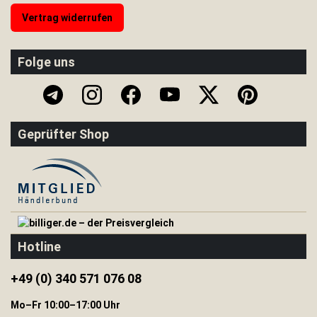
Vertrag widerrufen
H
e
r
i
Folge uns
n
g
e
&
S
Geprüfter Shop
e
i
l
e
I
s
o
m
Hotline
a
t
t
+49 (0) 340 571 076 08
e
n
Mo–Fr 10:00–17:00 Uhr