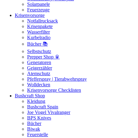
Solarpanele
Feuerzeuge
Krisenvorsorge
Notfallrucksack
Krisenpakete
Wasserfilter
Kurbelradio
Bücher 📚
Selbstschutz
Prepper Shop 🥫
Generatoren
Geigerzähler
Atemschutz
Pfefferspray | Tierabwehrspray
Wolldecken
Krisenvorsorge Checklisten
Bushcraft Shop
Kleidung
Bushcraft Spain
Joe Vogel Vivalranger
BPS Knives
Bücher
Biwak
Feuerstelle