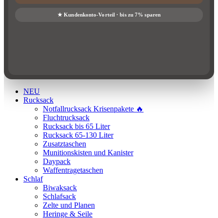
NEU
Rucksack
Notfallrucksack Krisenpakete 🔥
Fluchtrucksack
Rucksack bis 65 Liter
Rucksack 65-130 Liter
Zusatztaschen
Munitionskisten und Kanister
Daypack
Waffentragetaschen
Schlaf
Biwaksack
Schlafsack
Zelte und Planen
Heringe & Seile