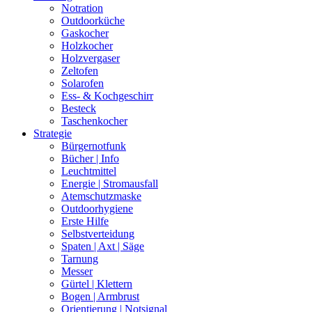
Notration
Outdoorküche
Gaskocher
Holzkocher
Holzvergaser
Zeltofen
Solarofen
Ess- & Kochgeschirr
Besteck
Taschenkocher
Strategie
Bürgernotfunk
Bücher | Info
Leuchtmittel
Energie | Stromausfall
Atemschutzmaske
Outdoorhygiene
Erste Hilfe
Selbstverteidung
Spaten | Axt | Säge
Tarnung
Messer
Gürtel | Klettern
Bogen | Armbrust
Orientierung | Notsignal