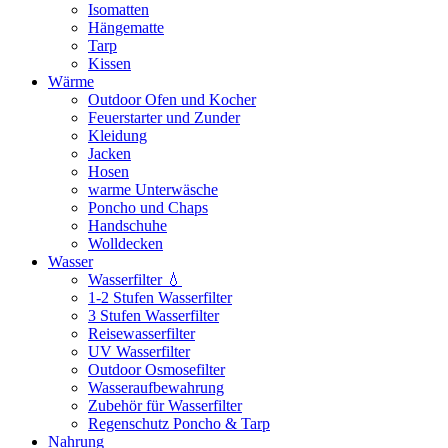
Isomatten
Hängematte
Tarp
Kissen
Wärme
Outdoor Ofen und Kocher
Feuerstarter und Zunder
Kleidung
Jacken
Hosen
warme Unterwäsche
Poncho und Chaps
Handschuhe
Wolldecken
Wasser
Wasserfilter 💧
1-2 Stufen Wasserfilter
3 Stufen Wasserfilter
Reisewasserfilter
UV Wasserfilter
Outdoor Osmosefilter
Wasseraufbewahrung
Zubehör für Wasserfilter
Regenschutz Poncho & Tarp
Nahrung