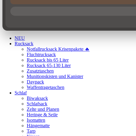
NEU
Rucksack
Notfallrucksack Krisenpakete 🔥
Fluchtrucksack
Rucksack bis 65 Liter
Rucksack 65-130 Liter
Zusatztaschen
Munitionskisten und Kanister
Daypack
Waffentragetaschen
Schlaf
Biwaksack
Schlafsack
Zelte und Planen
Heringe & Seile
Isomatten
Hängematte
Tarp