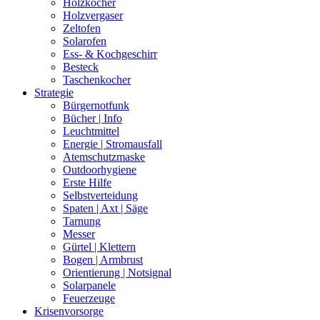
Holzkocher
Holzvergaser
Zeltofen
Solarofen
Ess- & Kochgeschirr
Besteck
Taschenkocher
Strategie
Bürgernotfunk
Bücher | Info
Leuchtmittel
Energie | Stromausfall
Atemschutzmaske
Outdoorhygiene
Erste Hilfe
Selbstverteidung
Spaten | Axt | Säge
Tarnung
Messer
Gürtel | Klettern
Bogen | Armbrust
Orientierung | Notsignal
Solarpanele
Feuerzeuge
Krisenvorsorge