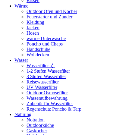
Kissen
Wärme
Outdoor Ofen und Kocher
Feuerstarter und Zunder
Kleidung
Jacken
Hosen
warme Unterwäsche
Poncho und Chaps
Handschuhe
Wolldecken
Wasser
Wasserfilter 💧
1-2 Stufen Wasserfilter
3 Stufen Wasserfilter
Reisewasserfilter
UV Wasserfilter
Outdoor Osmosefilter
Wasseraufbewahrung
Zubehör für Wasserfilter
Regenschutz Poncho & Tarp
Nahrung
Notration
Outdoorküche
Gaskocher