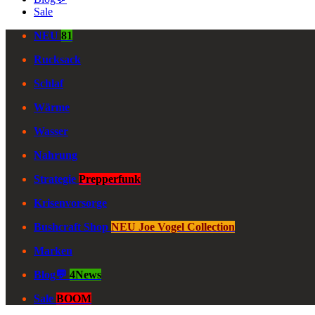
Sale
NEU
81
Rucksack
Schlaf
Wärme
Wasser
Nahrung
Strategie
Prepperfunk
Krisenvorsorge
Bushcraft Shop
NEU Joe Vogel Collection
Marken
Blog💬
4News
Sale
BOOM