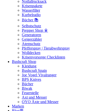
Notfallrucksack
Krisenpakete
Wasserfilter
Kurbelradio
Bücher 📚
Selbstschutz
Prepper Shop 🥫
Generatoren
Geigerzähler
Atemschutz
Pfefferspray | Tierabwehrspray
Wolldecken
Krisenvorsorge Checklisten
Bushcraft Shop
Kleidung
Bushcraft Spain
Joe Vogel Vivalranger
BPS Knives
Bücher
Biwak
Feuerstelle
Axt und Messer
OYO Äxte und Messer
Marken
Blog💬