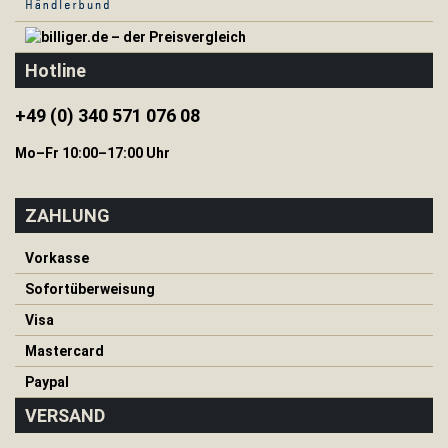
H
e
r
Hotline
i
n
+49 (0) 340 571 076 08
g
e
Mo–Fr 10:00–17:00 Uhr
&
S
e
i
ZAHLUNG
l
e
Vorkasse
I
Sofortüberweisung
s
o
Visa
m
Mastercard
a
t
Paypal
t
e
VERSAND
n