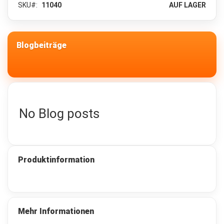
SKU
11040
AUF LAGER
c
k
s
a
c
Blogbeiträge
k
6
5
-
1
3
0
No Blog posts
L
i
t
e
r
Produktinformation
Z
u
s
a
t
Mehr Informationen
z