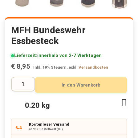
K
r
i
s
Zum
e
Anfang
MFH Bundeswehr
n
der
p
Essbesteck
Bildergalerie
a
springen
k
e
Lieferzeit
innerhalb von 2-7 Werktagen
t
e
€ 8,95
Inkl. 19% Steuern
,
exkl.
Versandkosten
🔥
F
In den Warenkorb
l
u
c
Zur
h
0.20 kg
t
Wuns
r
hinz
u
c
Kostenloser Versand
k
ab 99 € Bestellwert (DE)
s