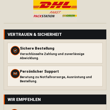
H
ä
n
g
e
m
a
VERTRAUEN & SICHERHEIT
t
t
e
Sichere Bestellung
T
Verschlüsselte Zahlung und zuverlässige
a
Abwicklung.
r
p
Persönlicher Support
K
Beratung zu Notfallvorsorge, Ausrüstung und
i
Bestellung.
s
s
e
n
WIR EMPFEHLEN
Wärme