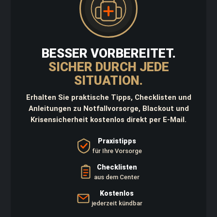
d
K
a
n
i
s
BESSER VORBEREITET.
t
SICHER DURCH JEDE
e
r
SITUATION.
D
Erhalten Sie praktische Tipps, Checklisten und
a
Anleitungen zu Notfallvorsorge, Blackout und
y
p
Krisensicherheit kostenlos direkt per E-Mail.
a
c
Praxistipps
k
für Ihre Vorsorge
W
Checklisten
a
aus dem Center
f
f
Kostenlos
e
jederzeit kündbar
n
t