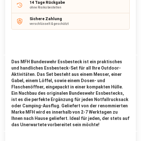
a
14 Tage Rückgabe
ohne Risiko bestellen
c
k
Sichere Zahlung
verschlüsselt & geschützt
R
u
c
k
s
a
c
Das MFH Bundeswehr Essbesteck ist ein praktisches
k
und handliches Essbesteck-Set für all Ihre Outdoor-
b
Aktivitäten. Das Set besteht aus einem Messer, einer
i
Gabel, einem Löffel, sowie einem Dosen- und
s
Flaschenöffner, eingepackt in einer kompakten Hülle.
6
Ein Nachbau des originalen Bundeswehr Essbestecks,
5
ist es die perfekte Ergänzung für jeden Notfallrucksack
L
i
oder Camping-Ausflug. Geliefert von der renommierten
t
Marke MFH wird es innerhalb von 2-7 Werktagen zu
e
Ihnen nach Hause geliefert. Ideal für jeden, der stets auf
r
das Unerwartete vorbereitet sein möchte!
R
u