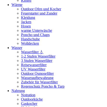
Kissen
Wärme
Outdoor Ofen und Kocher
Feuerstarter und Zunder
Kleidung
Jacken
Hosen
warme Unterwäsche
Poncho und Chaps
Handschuhe
Wolldecken
Wasser
Wasserfilter 💧
1-2 Stufen Wasserfilter
3 Stufen Wasserfilter
Reisewasserfilter
UV Wasserfilter
Outdoor Osmosefilter
Wasseraufbewahrung
Zubehör für Wasserfilter
Regenschutz Poncho & Tarp
Nahrung
Notration
Outdoorküche
Gaskocher