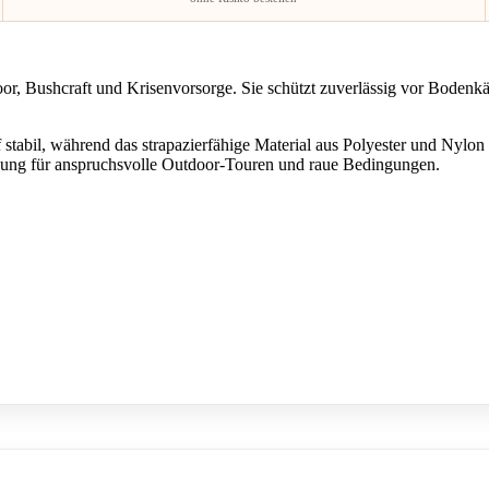
door, Bushcraft und Krisenvorsorge. Sie schützt zuverlässig vor Bodenkä
stabil, während das strapazierfähige Material aus Polyester und Nylon 
 Lösung für anspruchsvolle Outdoor-Touren und raue Bedingungen.
ren Sie sich einverstanden, dass Ihre Daten an YouTube übermittelt werden und dass Sie die
D
▶
haben. Diese Einwilligung kann über die Cookie-Einstellungen jederzeit widerrufen werden.