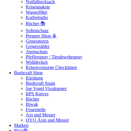
Notfallrucksack
Krisenpakete
Wasserfilter
Kurbelradio
Bücher 📚
Selbstschutz
Prepper Shop 🥫
Generatoren
Geigerzähler
Atemschutz
Pfefferspray | Tierabwehrspray
Wolldecken
Krisenvorsorge Checklisten
Bushcraft Shop
Kleidung
Bushcraft Spain
Joe Vogel Vivalranger
BPS Knives
Bücher
Biwak
Feuerstelle
Axt und Messer
OYO Äxte und Messer
Marken
Blog💬