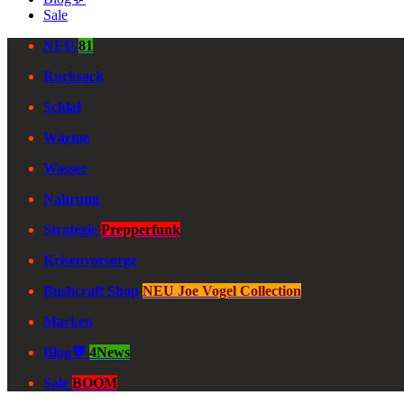
Sale
NEU
81
Rucksack
Schlaf
Wärme
Wasser
Nahrung
Strategie
Prepperfunk
Krisenvorsorge
Bushcraft Shop
NEU Joe Vogel Collection
Marken
Blog💬
4News
Sale
BOOM