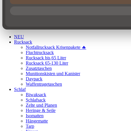
NEU
Rucksack
Notfallrucksack Krisenpakete 🔥
Fluchtrucksack
Rucksack bis 65 Liter
Rucksack 65-130 Liter
Zusatztaschen
Munitionskisten und Kanister
Daypack
Waffentragetaschen
Schlaf
Biwaksack
Schlafsack
Zelte und Planen
Heringe & Seile
Isomatten
Hängematte
Tarp