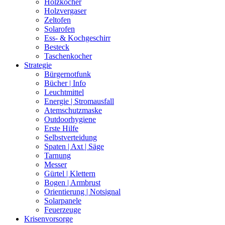
Holzkocher
Holzvergaser
Zeltofen
Solarofen
Ess- & Kochgeschirr
Besteck
Taschenkocher
Strategie
Bürgernotfunk
Bücher | Info
Leuchtmittel
Energie | Stromausfall
Atemschutzmaske
Outdoorhygiene
Erste Hilfe
Selbstverteidung
Spaten | Axt | Säge
Tarnung
Messer
Gürtel | Klettern
Bogen | Armbrust
Orientierung | Notsignal
Solarpanele
Feuerzeuge
Krisenvorsorge