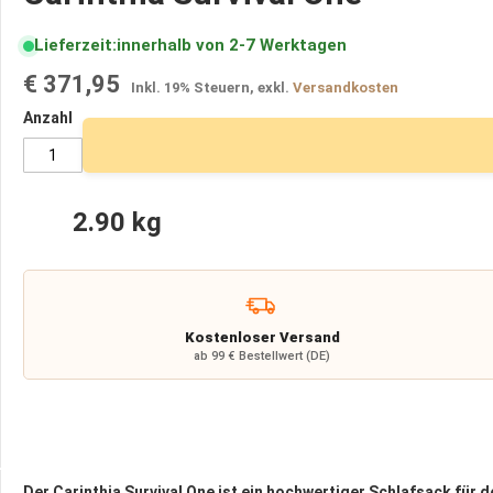
der
Kissen
Bildergalerie
Wärme
Lieferzeit
innerhalb von 2-7 Werktagen
springen
Outdoor
€ 371,95
Ofen
Inkl. 19% Steuern
,
exkl.
Versandkosten
und
Anzahl
Kocher
Feuerstarter
und
Zunder
2.90 kg
Kleidung
Jacken
Hosen
warme
Kostenloser Versand
Unterwäsche
ab 99 € Bestellwert (DE)
Poncho
und
Chaps
Handschuhe
Der Carinthia Survival One ist ein hochwertiger Schlafsack für 