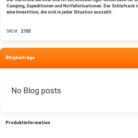
Wolldecken
Camping, Expeditionen und Notfallsituationen. Der Schlafsack i
Wasser
eine Investition, die sich in jeder Situation auszahlt.
Wasserfilter
💧
SKU
2103
1-
2
Stufen
Wasserfilter
Blogbeiträge
3
Stufen
Wasserfilter
Reisewasserfilter
No Blog posts
UV
Wasserfilter
Outdoor
Osmosefilter
Wasseraufbewahrung
Produktinformation
Zubehör
für