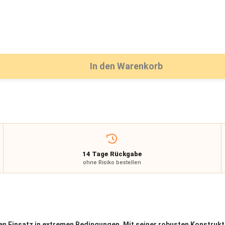
In den Warenkorb
14 Tage Rückgabe
ohne Risiko bestellen
den Einsatz in extremen Bedingungen. Mit seiner robusten Konstrukti