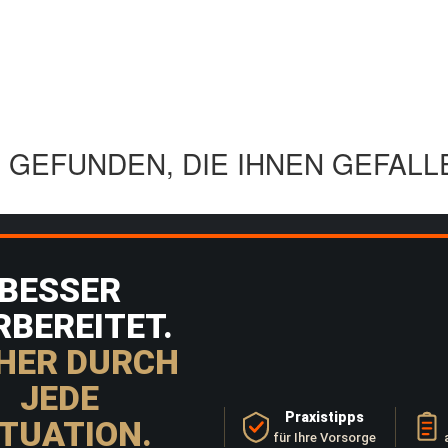
GEFUNDEN, DIE IHNEN GEFALL
BESSER
RBEREITET.
HER DURCH
JEDE
Praxistipps
ITUATION.
für Ihre Vorsorge