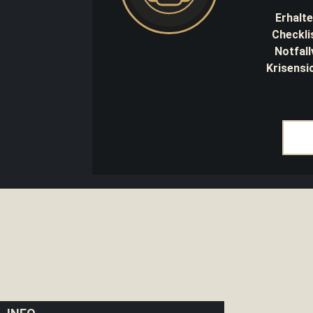
Taschenkocher
Erhalte
Checkli
Strategie
Bürgernotfunk
Notfal
Krisensi
Bücher
|
Info
Leuchtmittel
Energie
|
Stromausfall
Atemschutzmaske
Outdoorhygiene
Erste
Hilfe
Selbstverteidung
Spaten
|