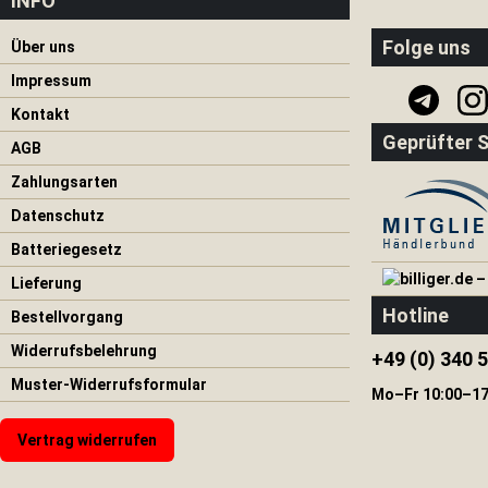
INFO
Axt
|
Folge uns
Säge
Über uns
Tarnung
Impressum
Messer
Kontakt
Geprüfter 
Gürtel
AGB
|
Zahlungsarten
Klettern
Datenschutz
Bogen
|
Batteriegesetz
Armbrust
Lieferung
Orientierung
Hotline
|
Bestellvorgang
Notsignal
Widerrufsbelehrung
+49 (0) 340 
Solarpanele
Muster-Widerrufsformular
Mo–Fr 10:00–17
Feuerzeuge
Krisenvorsorge
Vertrag widerrufen
Notfallrucksack