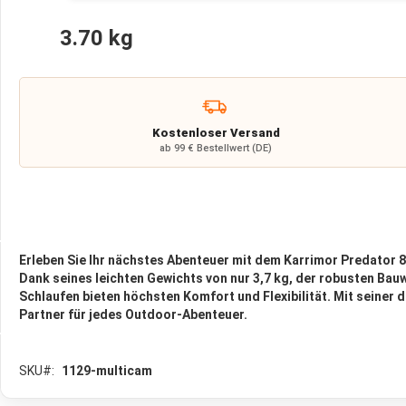
Wolldecken
Wasser
3.70 kg
Wasserfilter
💧
1-
2
Stufen
Kostenloser Versand
Wasserfilter
ab 99 € Bestellwert (DE)
3
Stufen
Wasserfilter
Reisewasserfilter
Erleben Sie Ihr nächstes Abenteuer mit dem Karrimor Predator 8
UV
Dank seines leichten Gewichts von nur 3,7 kg, der robusten Bau
Wasserfilter
Schlaufen bieten höchsten Komfort und Flexibilität. Mit seiner
Outdoor
Partner für jedes Outdoor-Abenteuer.
Osmosefilter
Wasseraufbewahrung
SKU
1129-multicam
Zubehör
für