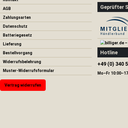
Krisenpakete
Geprüfter 
AGB
Wasserfilter
Zahlungsarten
Kurbelradio
Datenschutz
Bücher
📚
Batteriegesetz
Selbstschutz
Lieferung
Prepper
Hotline
Bestellvorgang
Shop
🥫
Widerrufsbelehrung
+49 (0) 340 
Generatoren
Muster-Widerrufsformular
Mo–Fr 10:00–17
Geigerzähler
Vertrag widerrufen
Atemschutz
Pfefferspray
|
Tierabwehrspray
Wolldecken
Krisenvorsorge