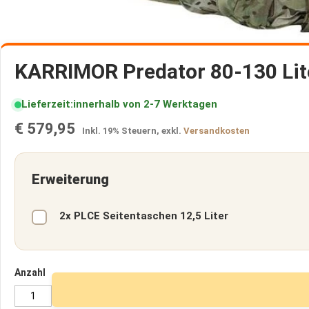
Kissen
Wärme
Outdoor
Zum
Ofen
Anfang
und
KARRIMOR Predator 80-130 Lit
der
Kocher
Bildergalerie
Feuerstarter
Lieferzeit
innerhalb von 2-7 Werktagen
springen
und
€ 579,95
Zunder
Inkl. 19% Steuern
,
exkl.
Versandkosten
Kleidung
Jacken
Erweiterung
Hosen
warme
2x PLCE Seitentaschen 12,5 Liter
Unterwäsche
Poncho
und
Chaps
Anzahl
Handschuhe