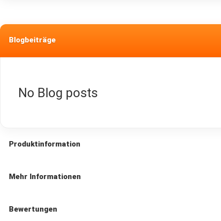
Wasserfilter
Regenschutz
Poncho
Blogbeiträge
&
Tarp
Nahrung
Notration
No Blog posts
Outdoorküche
Gaskocher
Holzkocher
Holzvergaser
Produktinformation
Zeltofen
Solarofen
Mehr Informationen
Ess-
&
Kochgeschirr
Bewertungen
Besteck