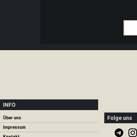
Axt
|
Säge
Tarnung
Messer
Gürtel
|
Klettern
Bogen
|
Armbrust
Orientierung
|
Notsignal
INFO
Solarpanele
Feuerzeuge
Folge uns
Über uns
Krisenvorsorge
Impressum
Notfallrucksack
Kontakt