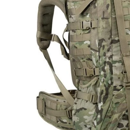
Munitionskisten
und
Kanister
Daypack
Waffentragetaschen
Schlaf
Biwaksack
Schlafsack
Zelte
und
Planen
Heringe
&
Seile
Isomatten
Hängematte
Tarp