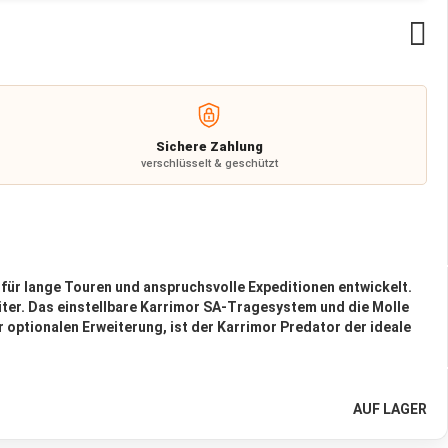
Zu
Wu
hi
Sichere Zahlung
verschlüsselt & geschützt
für lange Touren und anspruchsvolle Expeditionen entwickelt.
eiter. Das einstellbare Karrimor SA-Tragesystem und die Molle
 optionalen Erweiterung, ist der Karrimor Predator der ideale
AUF LAGER