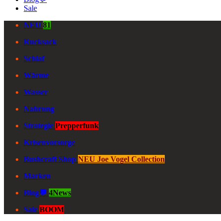
Sale
NEU
81
Rucksack
Schlaf
Wärme
Wasser
Nahrung
Strategie
Prepperfunk
Krisenvorsorge
Bushcraft Shop
NEU Joe Vogel Collection
Marken
Blog💬
4News
Sale
BOOM