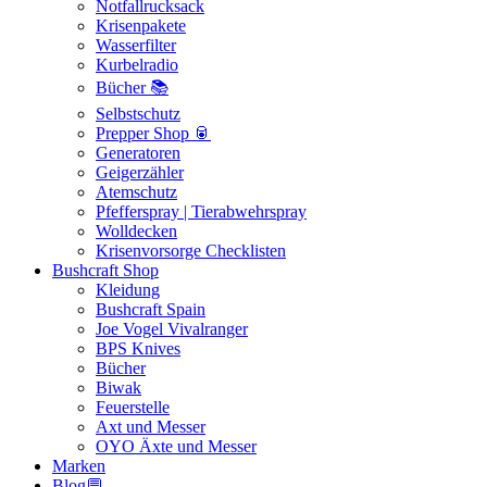
Notfallrucksack
Krisenpakete
Wasserfilter
Kurbelradio
Bücher 📚
Selbstschutz
Prepper Shop 🥫
Generatoren
Geigerzähler
Atemschutz
Pfefferspray | Tierabwehrspray
Wolldecken
Krisenvorsorge Checklisten
Bushcraft Shop
Kleidung
Bushcraft Spain
Joe Vogel Vivalranger
BPS Knives
Bücher
Biwak
Feuerstelle
Axt und Messer
OYO Äxte und Messer
Marken
Blog💬