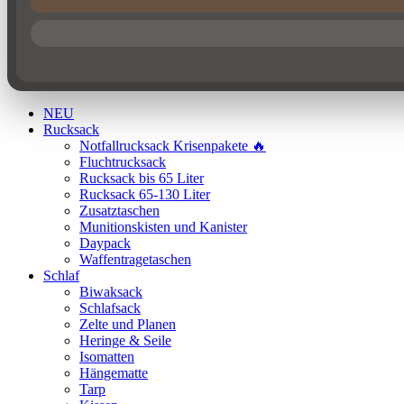
NEU
Rucksack
Notfallrucksack Krisenpakete 🔥
Fluchtrucksack
Rucksack bis 65 Liter
Rucksack 65-130 Liter
Zusatztaschen
Munitionskisten und Kanister
Daypack
Waffentragetaschen
Schlaf
Biwaksack
Schlafsack
Zelte und Planen
Heringe & Seile
Isomatten
Hängematte
Tarp