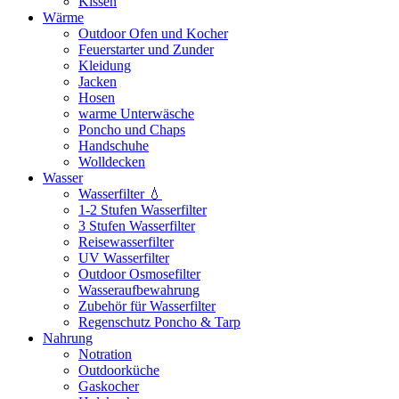
Kissen
Wärme
Outdoor Ofen und Kocher
Feuerstarter und Zunder
Kleidung
Jacken
Hosen
warme Unterwäsche
Poncho und Chaps
Handschuhe
Wolldecken
Wasser
Wasserfilter 💧
1-2 Stufen Wasserfilter
3 Stufen Wasserfilter
Reisewasserfilter
UV Wasserfilter
Outdoor Osmosefilter
Wasseraufbewahrung
Zubehör für Wasserfilter
Regenschutz Poncho & Tarp
Nahrung
Notration
Outdoorküche
Gaskocher