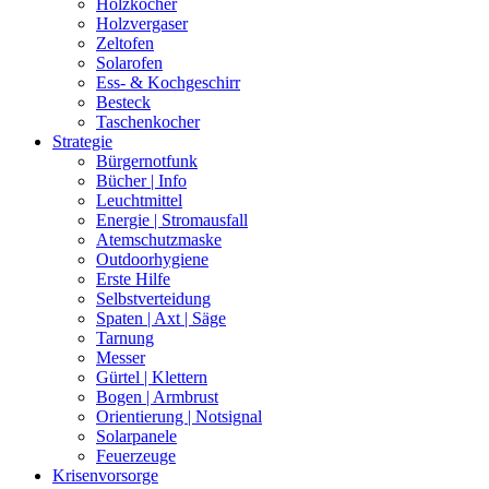
Holzkocher
Holzvergaser
Zeltofen
Solarofen
Ess- & Kochgeschirr
Besteck
Taschenkocher
Strategie
Bürgernotfunk
Bücher | Info
Leuchtmittel
Energie | Stromausfall
Atemschutzmaske
Outdoorhygiene
Erste Hilfe
Selbstverteidung
Spaten | Axt | Säge
Tarnung
Messer
Gürtel | Klettern
Bogen | Armbrust
Orientierung | Notsignal
Solarpanele
Feuerzeuge
Krisenvorsorge