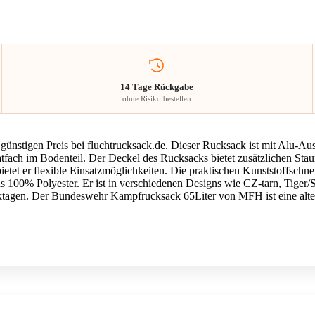
14 Tage Rückgabe
ohne Risiko bestellen
igen Preis bei fluchtrucksack.de. Dieser Rucksack ist mit Alu-Ausst
fach im Bodenteil. Der Deckel des Rucksacks bietet zusätzlichen Staur
et er flexible Einsatzmöglichkeiten. Die praktischen Kunststoffschnel
100% Polyester. Er ist in verschiedenen Designs wie CZ-tarn, Tiger/St
ktagen. Der Bundeswehr Kampfrucksack 65Liter von MFH ist eine altern