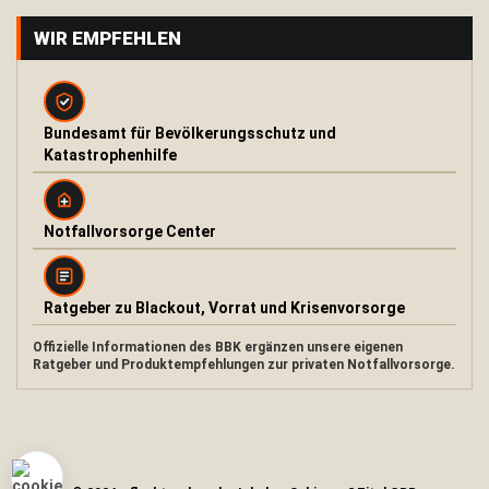
O
WIR EMPFEHLEN
u
t
d
o
o
Bundesamt für Bevölkerungsschutz und
r
Katastrophenhilfe
O
f
e
n
Notfallvorsorge Center
u
n
d
K
Ratgeber zu Blackout, Vorrat und Krisenvorsorge
o
c
Offizielle Informationen des BBK ergänzen unsere eigenen
h
Ratgeber und Produktempfehlungen zur privaten Notfallvorsorge.
e
r
F
e
u