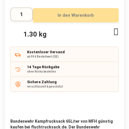
a
c
k
In den Warenkorb
R
u
Zur
1.30 kg
c
Wuns
k
hinz
s
a
Kostenloser Versand
c
ab 99 € Bestellwert (DE)
k
b
14 Tage Rückgabe
i
ohne Risiko bestellen
s
6
Sichere Zahlung
5
verschlüsselt & geschützt
L
i
t
e
r
Bundeswehr Kampfrucksack 65Liter von MFH günstig
R
kaufen bei fluchtrucksack.de. Der Bundeswehr
u