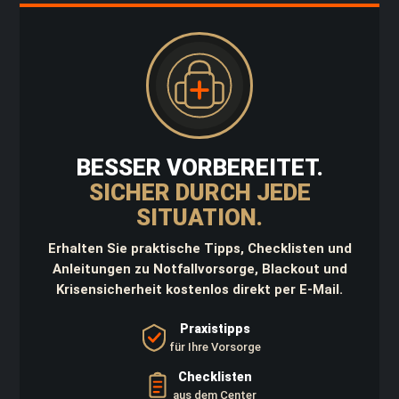
d
K
a
n
i
s
t
e
r
BESSER VORBEREITET.
D
a
SICHER DURCH JEDE
y
SITUATION.
p
a
c
Erhalten Sie praktische Tipps, Checklisten und
k
Anleitungen zu Notfallvorsorge, Blackout und
Krisensicherheit kostenlos direkt per E-Mail.
W
a
f
Praxistipps
f
für Ihre Vorsorge
e
n
Checklisten
t
aus dem Center