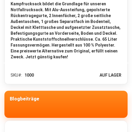
Kampfrucksack bildet die Grundlage für unseren
c
k
Notfallrucksack. Mit Alu-Aussteifung, gepolsterte
s
Rückentragegurte, 2 Innenfächer, 2 große seitliche
a
Außentaschen, 1 großes Separatfach im Bodenteil,
c
Deckel mit Kletttasche und aufgesetzter Zusatztasche,
k
Befestigungsgurte an Vorderseite, Boden und Deckel.
6
Praktische Kunststoffschnellverschlüsse. Ca. 65 Liter
5
Fassungsvermögen. Hergestellt aus 100 % Polyester.
-
Eine preiswerte Alternative zum Original, erfüllt seinen
1
Zweck. Jetzt günstig kaufen!
3
0
L
i
SKU
1000
AUF LAGER
t
e
r
Blogbeiträge
Z
u
s
a
t
z