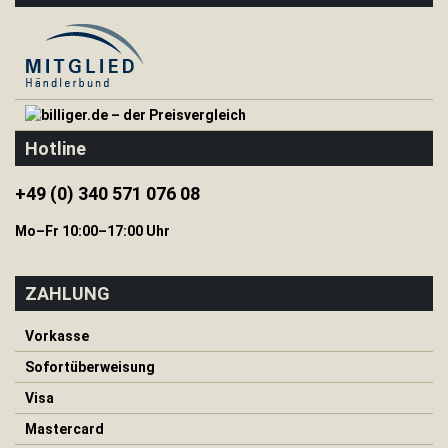
H
e
r
i
n
g
e
Hotline
&
S
e
+49 (0) 340 571 076 08
i
l
Mo–Fr 10:00–17:00 Uhr
e
I
ZAHLUNG
s
o
m
Vorkasse
a
Sofortüberweisung
t
t
Visa
e
n
Mastercard