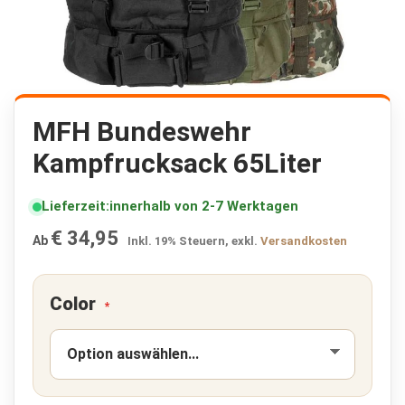
K
r
i
s
e
n
p
Zum
a
Anfang
MFH Bundeswehr
k
der
e
Kampfrucksack 65Liter
Bildergalerie
t
springen
e
🔥
Lieferzeit
innerhalb von 2-7 Werktagen
F
€ 34,95
Ab
Inkl. 19% Steuern
,
exkl.
Versandkosten
l
u
c
h
Color
t
r
u
c
k
s