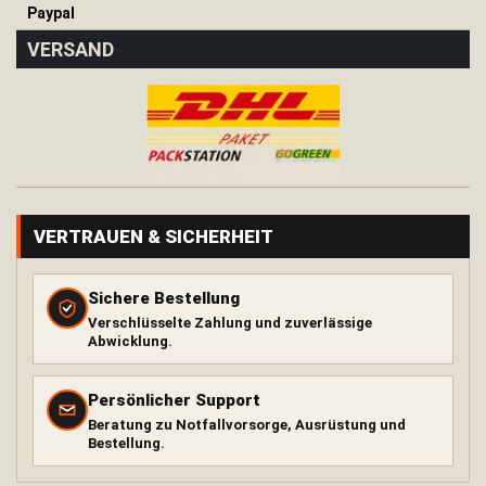
Paypal
H
ä
VERSAND
n
g
e
m
a
t
t
e
T
VERTRAUEN & SICHERHEIT
a
r
p
Sichere Bestellung
Verschlüsselte Zahlung und zuverlässige
K
Abwicklung.
i
s
s
Persönlicher Support
e
Beratung zu Notfallvorsorge, Ausrüstung und
n
Bestellung.
Wärme