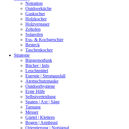
Notration
Outdoorküche
Gaskocher
Holzkocher
Holzvergaser
Zeltofen
Solarofen
Ess- & Kochgeschirr
Besteck
Taschenkocher
Strategie
Bürgernotfunk
Bücher | Info
Leuchtmittel
Energie | Stromausfall
Atemschutzmaske
Outdoorhygiene
Erste Hilfe
Selbstverteidung
Spaten | Axt | Säge
Tarnung
Messer
Gürtel | Klettern
Bogen | Armbrust
Orientierung | Notsignal