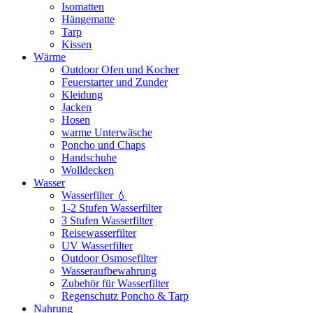
Isomatten
Hängematte
Tarp
Kissen
Wärme
Outdoor Ofen und Kocher
Feuerstarter und Zunder
Kleidung
Jacken
Hosen
warme Unterwäsche
Poncho und Chaps
Handschuhe
Wolldecken
Wasser
Wasserfilter 💧
1-2 Stufen Wasserfilter
3 Stufen Wasserfilter
Reisewasserfilter
UV Wasserfilter
Outdoor Osmosefilter
Wasseraufbewahrung
Zubehör für Wasserfilter
Regenschutz Poncho & Tarp
Nahrung