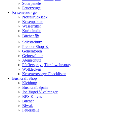
Solarpanele
Feuerzeuge
Krisenvorsorge
Notfallrucksack
Krisenpakete
Wasserfilter
Kurbelradio
Bücher 📚
Selbstschutz
Prepper Shop 🥫
Generatoren
Geigerzähler
Atemschutz
Pfefferspray | Tierabwehrspray
Wolldecken
Krisenvorsorge Checklisten
Bushcraft Shop
Kleidung
Bushcraft Spain
Joe Vogel Vivalranger
BPS Knives
Bücher
Biwak
Feuerstelle