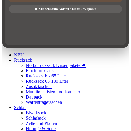
NEU
Rucksack
Notfallrucksack Krisenpakete 🔥
Fluchtrucksack
Rucksack bis 65 Liter
Rucksack 65-130 Liter
Zusatztaschen
Munitionskisten und Kanister
Daypack
Waffentragetaschen
Schlaf
Biwaksack
Schlafsack
Zelte und Planen
Heringe & Seile