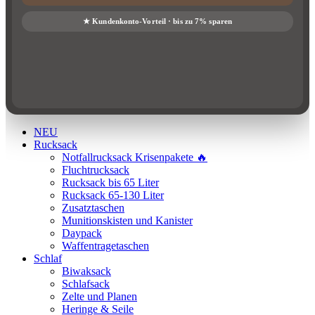
NEU
Rucksack
Notfallrucksack Krisenpakete 🔥
Fluchtrucksack
Rucksack bis 65 Liter
Rucksack 65-130 Liter
Zusatztaschen
Munitionskisten und Kanister
Daypack
Waffentragetaschen
Schlaf
Biwaksack
Schlafsack
Zelte und Planen
Heringe & Seile