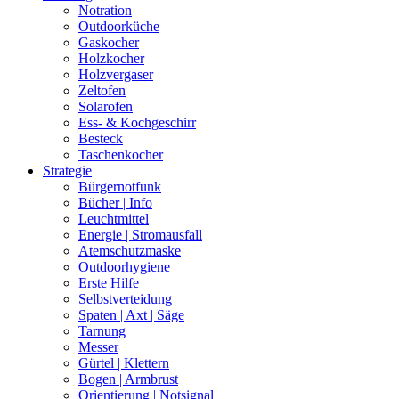
Notration
Outdoorküche
Gaskocher
Holzkocher
Holzvergaser
Zeltofen
Solarofen
Ess- & Kochgeschirr
Besteck
Taschenkocher
Strategie
Bürgernotfunk
Bücher | Info
Leuchtmittel
Energie | Stromausfall
Atemschutzmaske
Outdoorhygiene
Erste Hilfe
Selbstverteidung
Spaten | Axt | Säge
Tarnung
Messer
Gürtel | Klettern
Bogen | Armbrust
Orientierung | Notsignal