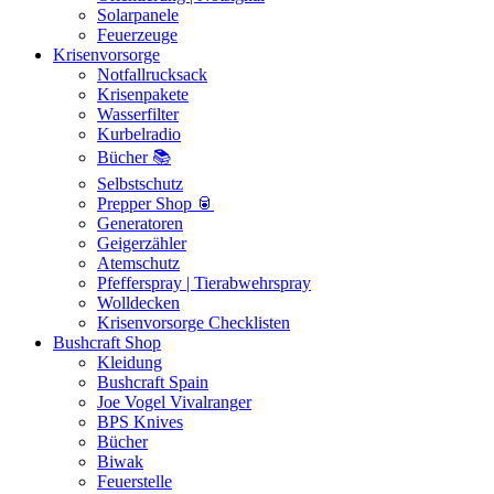
Solarpanele
Feuerzeuge
Krisenvorsorge
Notfallrucksack
Krisenpakete
Wasserfilter
Kurbelradio
Bücher 📚
Selbstschutz
Prepper Shop 🥫
Generatoren
Geigerzähler
Atemschutz
Pfefferspray | Tierabwehrspray
Wolldecken
Krisenvorsorge Checklisten
Bushcraft Shop
Kleidung
Bushcraft Spain
Joe Vogel Vivalranger
BPS Knives
Bücher
Biwak
Feuerstelle