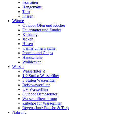
Isomatten
Hängematte
Tarp
Kissen
Wärme
Outdoor Ofen und Kocher
Feuerstarter und Zunder
Kleidung
Jacken
Hosen
warme Unterwäsche
Poncho und Chaps
Handschuhe
Wolldecken
Wasser
Wasserfilter 💧
1-2 Stufen Wasserfilter
3 Stufen Wasserfilter
Reisewasserfilter
UV Wasserfilter
Outdoor Osmosefilter
Wasseraufbewahrung
Zubehör für Wasserfilter
Regenschutz Poncho & Tarp
Nahrung