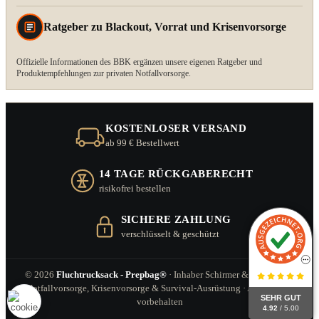
Ratgeber zu Blackout, Vorrat und Krisenvorsorge
Offizielle Informationen des BBK ergänzen unsere eigenen Ratgeber und
Produktempfehlungen zur privaten Notfallvorsorge.
KOSTENLOSER VERSAND
ab 99 € Bestellwert
14 TAGE RÜCKGABERECHT
risikofrei bestellen
SICHERE ZAHLUNG
verschlüsselt & geschützt
© 2026
Fluchtrucksack - Prepbag®
· Inhaber Schirmer & Zitzl GbR ·
Notfallvorsorge, Krisenvorsorge & Survival-Ausrüstung · Alle Rechte
SEHR GUT
vorbehalten
4.92
/ 5.00