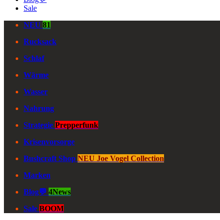
Sale
NEU
81
Rucksack
Schlaf
Wärme
Wasser
Nahrung
Strategie
Prepperfunk
Krisenvorsorge
Bushcraft Shop
NEU Joe Vogel Collection
Marken
Blog💬
4News
Sale
BOOM