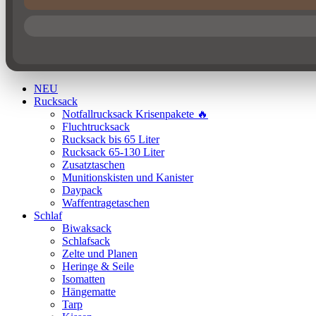
NEU
Rucksack
Notfallrucksack Krisenpakete 🔥
Fluchtrucksack
Rucksack bis 65 Liter
Rucksack 65-130 Liter
Zusatztaschen
Munitionskisten und Kanister
Daypack
Waffentragetaschen
Schlaf
Biwaksack
Schlafsack
Zelte und Planen
Heringe & Seile
Isomatten
Hängematte
Tarp