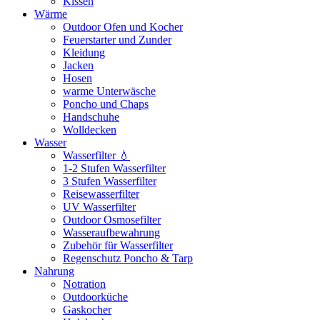
Kissen
Wärme
Outdoor Ofen und Kocher
Feuerstarter und Zunder
Kleidung
Jacken
Hosen
warme Unterwäsche
Poncho und Chaps
Handschuhe
Wolldecken
Wasser
Wasserfilter 💧
1-2 Stufen Wasserfilter
3 Stufen Wasserfilter
Reisewasserfilter
UV Wasserfilter
Outdoor Osmosefilter
Wasseraufbewahrung
Zubehör für Wasserfilter
Regenschutz Poncho & Tarp
Nahrung
Notration
Outdoorküche
Gaskocher