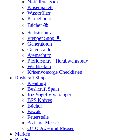
Notfallrucksack
Krisenpakete
Wasserfilter
Kurbelradio
Bücher 📚
Selbstschutz
Prepper Shop 🥫
Generatoren
Geigerzähler
Atemschutz
Pfefferspray | Tierabwehrspray
Wolldecken
Krisenvorsorge Checklisten
Bushcraft Shop
Kleidung
Bushcraft Spain
Joe Vogel Vivalranger
BPS Knives
Bücher
Biwak
Feuerstelle
Axt und Messer
OYO Äxte und Messer
Marken
Blog💬