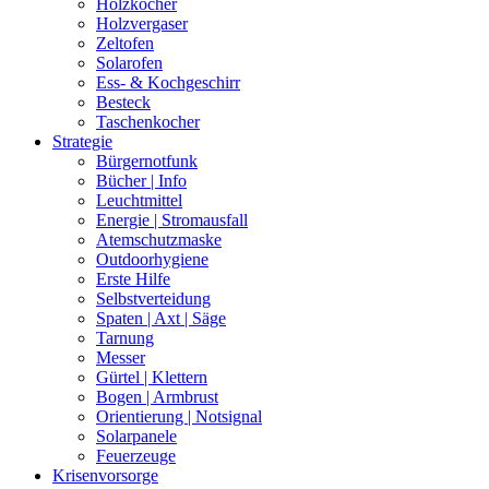
Holzkocher
Holzvergaser
Zeltofen
Solarofen
Ess- & Kochgeschirr
Besteck
Taschenkocher
Strategie
Bürgernotfunk
Bücher | Info
Leuchtmittel
Energie | Stromausfall
Atemschutzmaske
Outdoorhygiene
Erste Hilfe
Selbstverteidung
Spaten | Axt | Säge
Tarnung
Messer
Gürtel | Klettern
Bogen | Armbrust
Orientierung | Notsignal
Solarpanele
Feuerzeuge
Krisenvorsorge