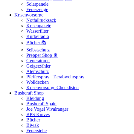
Solarpanele
Feuerzeuge
Krisenvorsorge
Notfallrucksack
Krisenpakete
Wasserfilter
Kurbelradio
Bücher 📚
Selbstschutz
Prepper Shop 🥫
Generatoren
Geigerzähler
Atemschutz
Pfefferspray | Tierabwehrspray
Wolldecken
Krisenvorsorge Checklisten
Bushcraft Shop
Kleidung
Bushcraft Spain
Joe Vogel Vivalranger
BPS Knives
Bücher
Biwak
Feuerstelle