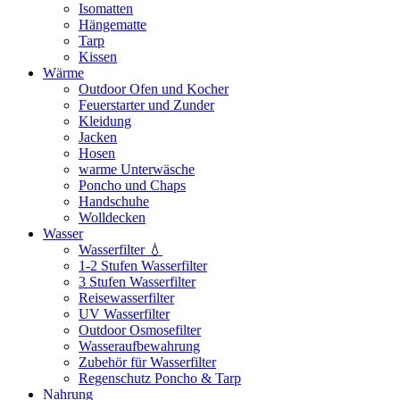
Isomatten
Hängematte
Tarp
Kissen
Wärme
Outdoor Ofen und Kocher
Feuerstarter und Zunder
Kleidung
Jacken
Hosen
warme Unterwäsche
Poncho und Chaps
Handschuhe
Wolldecken
Wasser
Wasserfilter 💧
1-2 Stufen Wasserfilter
3 Stufen Wasserfilter
Reisewasserfilter
UV Wasserfilter
Outdoor Osmosefilter
Wasseraufbewahrung
Zubehör für Wasserfilter
Regenschutz Poncho & Tarp
Nahrung