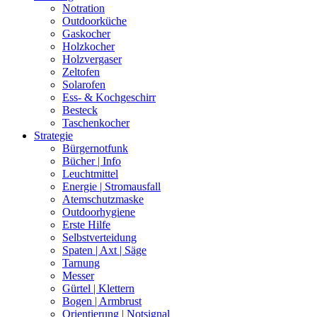
Notration
Outdoorküche
Gaskocher
Holzkocher
Holzvergaser
Zeltofen
Solarofen
Ess- & Kochgeschirr
Besteck
Taschenkocher
Strategie
Bürgernotfunk
Bücher | Info
Leuchtmittel
Energie | Stromausfall
Atemschutzmaske
Outdoorhygiene
Erste Hilfe
Selbstverteidung
Spaten | Axt | Säge
Tarnung
Messer
Gürtel | Klettern
Bogen | Armbrust
Orientierung | Notsignal