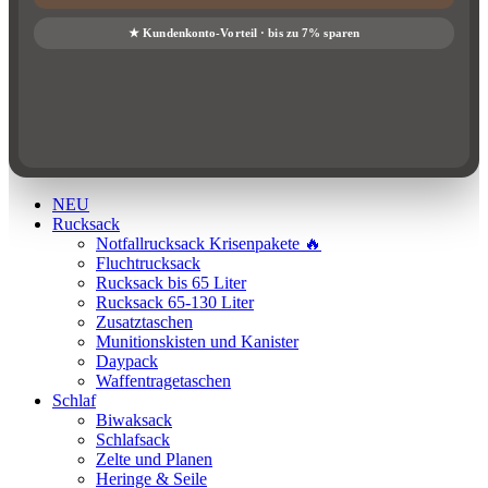
NEU
Rucksack
Notfallrucksack Krisenpakete 🔥
Fluchtrucksack
Rucksack bis 65 Liter
Rucksack 65-130 Liter
Zusatztaschen
Munitionskisten und Kanister
Daypack
Waffentragetaschen
Schlaf
Biwaksack
Schlafsack
Zelte und Planen
Heringe & Seile