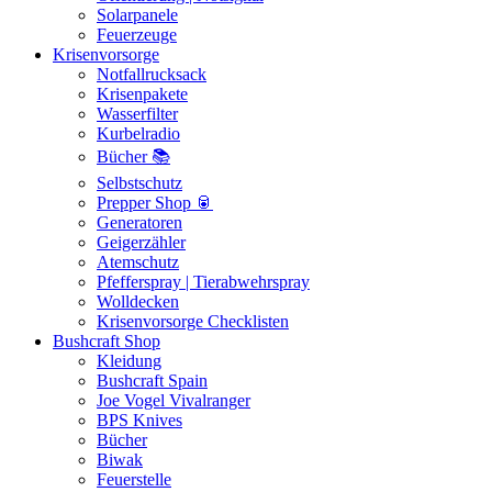
Solarpanele
Feuerzeuge
Krisenvorsorge
Notfallrucksack
Krisenpakete
Wasserfilter
Kurbelradio
Bücher 📚
Selbstschutz
Prepper Shop 🥫
Generatoren
Geigerzähler
Atemschutz
Pfefferspray | Tierabwehrspray
Wolldecken
Krisenvorsorge Checklisten
Bushcraft Shop
Kleidung
Bushcraft Spain
Joe Vogel Vivalranger
BPS Knives
Bücher
Biwak
Feuerstelle