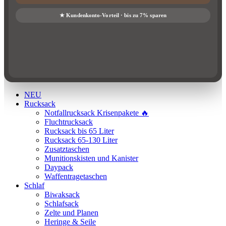
NEU
Rucksack
Notfallrucksack Krisenpakete 🔥
Fluchtrucksack
Rucksack bis 65 Liter
Rucksack 65-130 Liter
Zusatztaschen
Munitionskisten und Kanister
Daypack
Waffentragetaschen
Schlaf
Biwaksack
Schlafsack
Zelte und Planen
Heringe & Seile