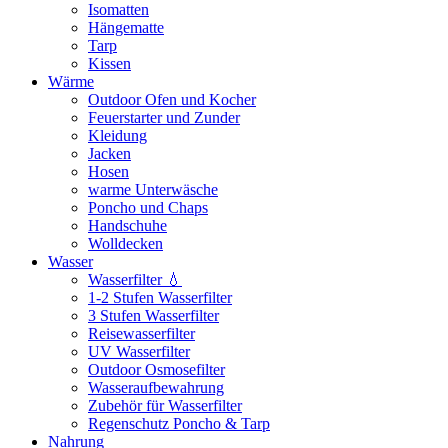
Isomatten
Hängematte
Tarp
Kissen
Wärme
Outdoor Ofen und Kocher
Feuerstarter und Zunder
Kleidung
Jacken
Hosen
warme Unterwäsche
Poncho und Chaps
Handschuhe
Wolldecken
Wasser
Wasserfilter 💧
1-2 Stufen Wasserfilter
3 Stufen Wasserfilter
Reisewasserfilter
UV Wasserfilter
Outdoor Osmosefilter
Wasseraufbewahrung
Zubehör für Wasserfilter
Regenschutz Poncho & Tarp
Nahrung