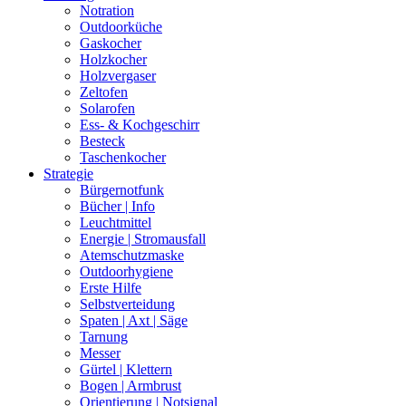
Notration
Outdoorküche
Gaskocher
Holzkocher
Holzvergaser
Zeltofen
Solarofen
Ess- & Kochgeschirr
Besteck
Taschenkocher
Strategie
Bürgernotfunk
Bücher | Info
Leuchtmittel
Energie | Stromausfall
Atemschutzmaske
Outdoorhygiene
Erste Hilfe
Selbstverteidung
Spaten | Axt | Säge
Tarnung
Messer
Gürtel | Klettern
Bogen | Armbrust
Orientierung | Notsignal