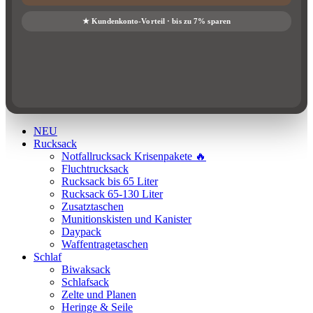
NEU
Rucksack
Notfallrucksack Krisenpakete 🔥
Fluchtrucksack
Rucksack bis 65 Liter
Rucksack 65-130 Liter
Zusatztaschen
Munitionskisten und Kanister
Daypack
Waffentragetaschen
Schlaf
Biwaksack
Schlafsack
Zelte und Planen
Heringe & Seile