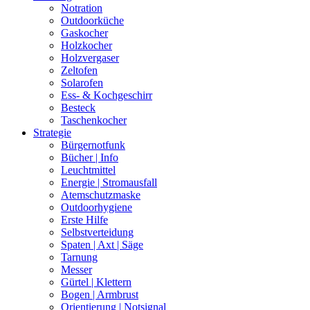
Notration
Outdoorküche
Gaskocher
Holzkocher
Holzvergaser
Zeltofen
Solarofen
Ess- & Kochgeschirr
Besteck
Taschenkocher
Strategie
Bürgernotfunk
Bücher | Info
Leuchtmittel
Energie | Stromausfall
Atemschutzmaske
Outdoorhygiene
Erste Hilfe
Selbstverteidung
Spaten | Axt | Säge
Tarnung
Messer
Gürtel | Klettern
Bogen | Armbrust
Orientierung | Notsignal