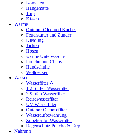
Isomatten
Hängematte
Tarp
Kissen
Wärme
Outdoor Ofen und Kocher
Feuerstarter und Zunder
Kleidung
Jacken
Hosen
warme Unterwäsche
Poncho und Chaps
Handschuhe
Wolldecken
Wasser
Wasserfilter 💧
1-2 Stufen Wasserfilter
3 Stufen Wasserfilter
Reisewasserfilter
UV Wasserfilter
Outdoor Osmosefilter
Wasseraufbewahrung
Zubehör für Wasserfilter
Regenschutz Poncho & Tarp
Nahrung