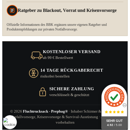
Ratgeber zu Blackout, Vorrat und Krisenvorsorge
Offizielle Informationen des BBK ergänzen unsere eigenen Ratgeber und
Produktempfehlungen zur privaten Notfallvorsorge.
KOSTENLOSER VERSAND
ab 99 € Bestellwert
14 TAGE RÜCKGABERECHT
risikofrei bestellen
SICHERE ZAHLUNG
verschlüsselt & geschützt
© 2026
Fluchtrucksack - Prepbag®
· Inhaber Schirmer & Zitzl GbR ·
Notfallvorsorge, Krisenvorsorge & Survival-Ausrüstung · Alle Rechte
SEHR GUT
vorbehalten
4.92
/ 5.00