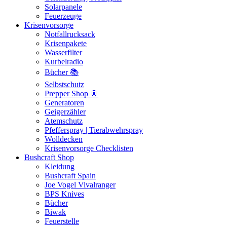
Solarpanele
Feuerzeuge
Krisenvorsorge
Notfallrucksack
Krisenpakete
Wasserfilter
Kurbelradio
Bücher 📚
Selbstschutz
Prepper Shop 🥫
Generatoren
Geigerzähler
Atemschutz
Pfefferspray | Tierabwehrspray
Wolldecken
Krisenvorsorge Checklisten
Bushcraft Shop
Kleidung
Bushcraft Spain
Joe Vogel Vivalranger
BPS Knives
Bücher
Biwak
Feuerstelle