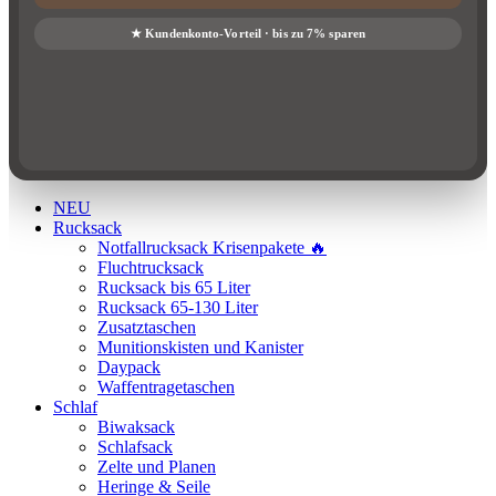
NEU
Rucksack
Notfallrucksack Krisenpakete 🔥
Fluchtrucksack
Rucksack bis 65 Liter
Rucksack 65-130 Liter
Zusatztaschen
Munitionskisten und Kanister
Daypack
Waffentragetaschen
Schlaf
Biwaksack
Schlafsack
Zelte und Planen
Heringe & Seile