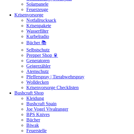
Solarpanele
Feuerzeuge
Krisenvorsorge
Notfallrucksack
Krisenpakete
Wasserfilter
Kurbelradio
Bücher 📚
Selbstschutz
Prepper Shop 🥫
Generatoren
Geigerzähler
Atemschutz
Pfefferspray | Tierabwehrspray
Wolldecken
Krisenvorsorge Checklisten
Bushcraft Shop
Kleidung
Bushcraft Spain
Joe Vogel Vivalranger
BPS Knives
Bücher
Biwak
Feuerstelle