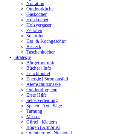
Notration
Outdoorküche
Gaskocher
Holzkocher
Holzvergaser
Zeltofen
Solarofen
Ess- & Kochgeschirr
Besteck
Taschenkocher
Strategie
Bürgernotfunk
Bücher | Info
Leuchtmittel
Energie | Stromausfall
Atemschutzmaske
Outdoorhygiene
Erste Hilfe
Selbstverteidung
Spaten | Axt | Säge
Tarnung
Messer
Gürtel | Klettern
Bogen | Armbrust
Orientierung | Notsignal