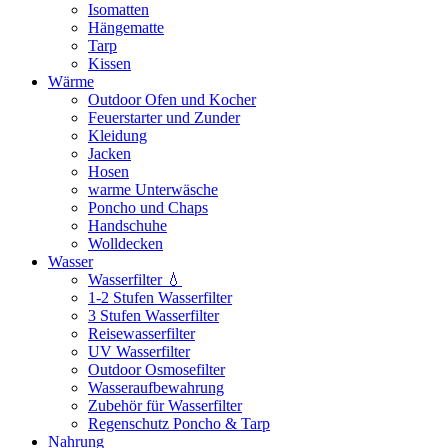
Isomatten
Hängematte
Tarp
Kissen
Wärme
Outdoor Ofen und Kocher
Feuerstarter und Zunder
Kleidung
Jacken
Hosen
warme Unterwäsche
Poncho und Chaps
Handschuhe
Wolldecken
Wasser
Wasserfilter 💧
1-2 Stufen Wasserfilter
3 Stufen Wasserfilter
Reisewasserfilter
UV Wasserfilter
Outdoor Osmosefilter
Wasseraufbewahrung
Zubehör für Wasserfilter
Regenschutz Poncho & Tarp
Nahrung