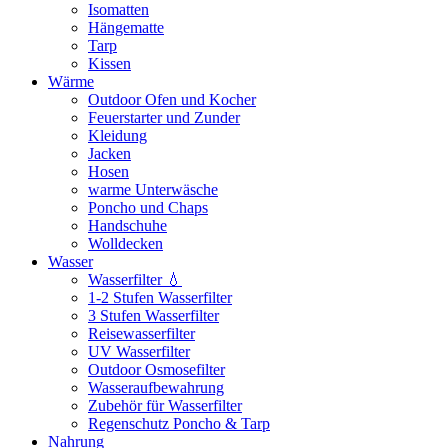
Isomatten
Hängematte
Tarp
Kissen
Wärme
Outdoor Ofen und Kocher
Feuerstarter und Zunder
Kleidung
Jacken
Hosen
warme Unterwäsche
Poncho und Chaps
Handschuhe
Wolldecken
Wasser
Wasserfilter 💧
1-2 Stufen Wasserfilter
3 Stufen Wasserfilter
Reisewasserfilter
UV Wasserfilter
Outdoor Osmosefilter
Wasseraufbewahrung
Zubehör für Wasserfilter
Regenschutz Poncho & Tarp
Nahrung