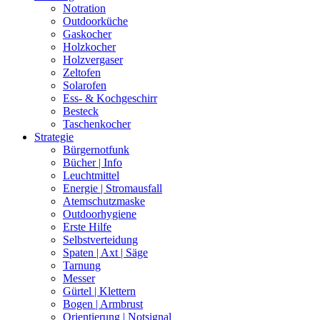
Notration
Outdoorküche
Gaskocher
Holzkocher
Holzvergaser
Zeltofen
Solarofen
Ess- & Kochgeschirr
Besteck
Taschenkocher
Strategie
Bürgernotfunk
Bücher | Info
Leuchtmittel
Energie | Stromausfall
Atemschutzmaske
Outdoorhygiene
Erste Hilfe
Selbstverteidung
Spaten | Axt | Säge
Tarnung
Messer
Gürtel | Klettern
Bogen | Armbrust
Orientierung | Notsignal