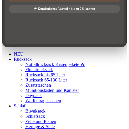
NEU
Rucksack
Notfallrucksack Krisenpakete 🔥
Fluchtrucksack
Rucksack bis 65 Liter
Rucksack 65-130 Liter
Zusatztaschen
Munitionskisten und Kanister
Daypack
Waffentragetaschen
Schlaf
Biwaksack
Schlafsack
Zelte und Planen
Heringe & Seile