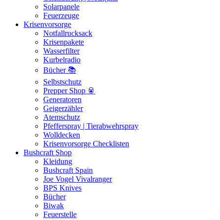
Solarpanele
Feuerzeuge
Krisenvorsorge
Notfallrucksack
Krisenpakete
Wasserfilter
Kurbelradio
Bücher 📚
Selbstschutz
Prepper Shop 🥫
Generatoren
Geigerzähler
Atemschutz
Pfefferspray | Tierabwehrspray
Wolldecken
Krisenvorsorge Checklisten
Bushcraft Shop
Kleidung
Bushcraft Spain
Joe Vogel Vivalranger
BPS Knives
Bücher
Biwak
Feuerstelle