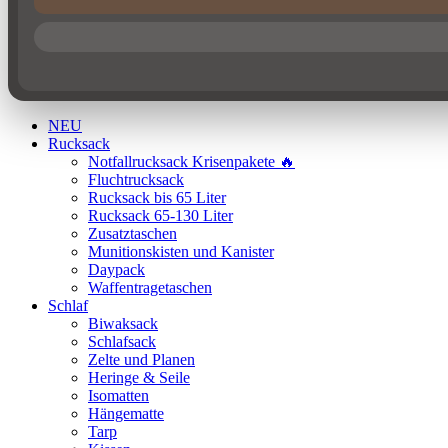
NEU
Rucksack
Notfallrucksack Krisenpakete 🔥
Fluchtrucksack
Rucksack bis 65 Liter
Rucksack 65-130 Liter
Zusatztaschen
Munitionskisten und Kanister
Daypack
Waffentragetaschen
Schlaf
Biwaksack
Schlafsack
Zelte und Planen
Heringe & Seile
Isomatten
Hängematte
Tarp