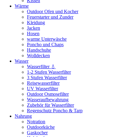
Kissen
Wärme
Outdoor Ofen und Kocher
Feuerstarter und Zunder
Kleidung
Jacken
Hosen
warme Unterwäsche
Poncho und Chaps
Handschuhe
Wolldecken
Wasser
Wasserfilter 💧
1-2 Stufen Wasserfilter
3 Stufen Wasserfilter
Reisewasserfilter
UV Wasserfilter
Outdoor Osmosefilter
Wasseraufbewahrung
Zubehör für Wasserfilter
Regenschutz Poncho & Tarp
Nahrung
Notration
Outdoorküche
Gaskocher