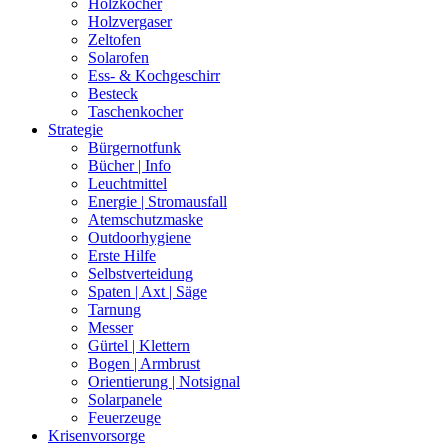
Holzkocher
Holzvergaser
Zeltofen
Solarofen
Ess- & Kochgeschirr
Besteck
Taschenkocher
Strategie
Bürgernotfunk
Bücher | Info
Leuchtmittel
Energie | Stromausfall
Atemschutzmaske
Outdoorhygiene
Erste Hilfe
Selbstverteidung
Spaten | Axt | Säge
Tarnung
Messer
Gürtel | Klettern
Bogen | Armbrust
Orientierung | Notsignal
Solarpanele
Feuerzeuge
Krisenvorsorge