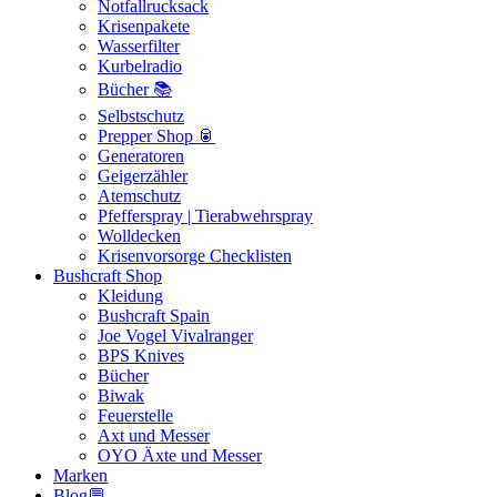
Notfallrucksack
Krisenpakete
Wasserfilter
Kurbelradio
Bücher 📚
Selbstschutz
Prepper Shop 🥫
Generatoren
Geigerzähler
Atemschutz
Pfefferspray | Tierabwehrspray
Wolldecken
Krisenvorsorge Checklisten
Bushcraft Shop
Kleidung
Bushcraft Spain
Joe Vogel Vivalranger
BPS Knives
Bücher
Biwak
Feuerstelle
Axt und Messer
OYO Äxte und Messer
Marken
Blog💬