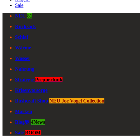
Sale
NEU
81
Rucksack
Schlaf
Wärme
Wasser
Nahrung
Strategie
Prepperfunk
Krisenvorsorge
Bushcraft Shop
NEU Joe Vogel Collection
Marken
Blog💬
4News
Sale
BOOM