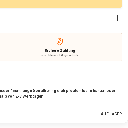
Zu
Wu
hi
Sichere Zahlung
verschlüsselt & geschützt
dieser 45cm lange Spiralhering sich problemlos in harten oder
rhalb von 2-7 Werktagen.
AUF LAGER