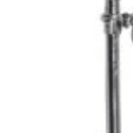
Kissen
Wärme
Outdoor
Ofen
und
Kocher
Feuerstarter
und
Zunder
Kleidung
Jacken
Hosen
warme
Unterwäsche
Poncho
und
Chaps
Handschuhe