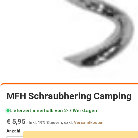
Axt
|
Säge
Tarnung
Messer
Gürtel
|
Klettern
Bogen
|
Armbrust
Orientierung
Zum
|
Anfang
MFH Schraubhering Camping
Notsignal
der
Bildergalerie
Solarpanele
Lieferzeit
innerhalb von 2-7 Werktagen
springen
Feuerzeuge
€ 5,95
Inkl. 19% Steuern
,
exkl.
Versandkosten
Krisenvorsorge
Notfallrucksack
Anzahl