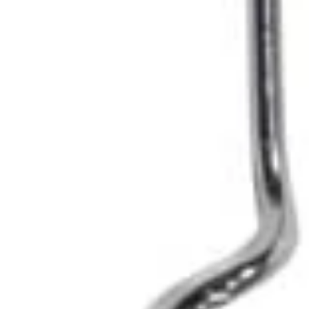
Wolldecken
Wasser
Wasserfilter
💧
1-
2
Stufen
Wasserfilter
3
Stufen
Wasserfilter
Reisewasserfilter
UV
Wasserfilter
Outdoor
Osmosefilter
Wasseraufbewahrung
Zubehör
für