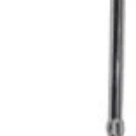
Munitionskisten
und
Kanister
Daypack
Waffentragetaschen
Schlaf
Biwaksack
Schlafsack
Zelte
und
Planen
Heringe
&
Seile
Isomatten
Hängematte
Tarp