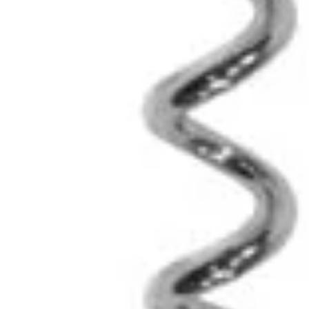
Taschenkocher
Strategie
Bürgernotfunk
Bücher
|
Info
Leuchtmittel
Energie
|
Stromausfall
Atemschutzmaske
Outdoorhygiene
Erste
Hilfe
Selbstverteidung
Spaten
|