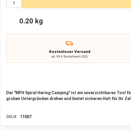
Krisenpakete
Wasserfilter
Kurbelradio
0.20 kg
Bücher
📚
Selbstschutz
Prepper
Kostenloser Versand
Shop
ab 99 € Bestellwert (DE)
🥫
Generatoren
Geigerzähler
Atemschutz
Der "MFH Spiral Hering Camping" ist ein unverzichtbares Tool fü
Pfefferspray
groben Untergründen drehen und bietet sicheren Halt für Ihr Zelt
|
Tierabwehrspray
SKU
11007
Wolldecken
Krisenvorsorge