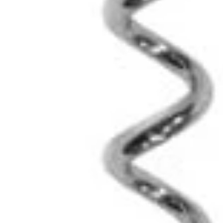
Wasserfilter
Regenschutz
Poncho
&
Tarp
Nahrung
Notration
Outdoorküche
Gaskocher
Holzkocher
Holzvergaser
Zeltofen
Solarofen
Ess-
&
Kochgeschirr
Besteck