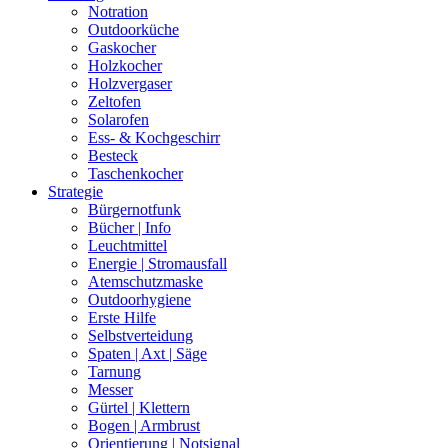
Notration
Outdoorküche
Gaskocher
Holzkocher
Holzvergaser
Zeltofen
Solarofen
Ess- & Kochgeschirr
Besteck
Taschenkocher
Strategie
Bürgernotfunk
Bücher | Info
Leuchtmittel
Energie | Stromausfall
Atemschutzmaske
Outdoorhygiene
Erste Hilfe
Selbstverteidung
Spaten | Axt | Säge
Tarnung
Messer
Gürtel | Klettern
Bogen | Armbrust
Orientierung | Notsignal