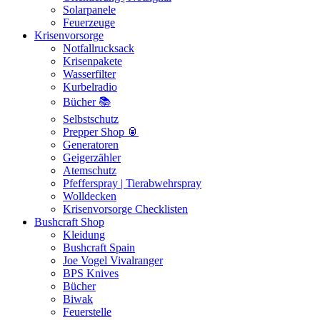
Solarpanele
Feuerzeuge
Krisenvorsorge
Notfallrucksack
Krisenpakete
Wasserfilter
Kurbelradio
Bücher 📚
Selbstschutz
Prepper Shop 🥫
Generatoren
Geigerzähler
Atemschutz
Pfefferspray | Tierabwehrspray
Wolldecken
Krisenvorsorge Checklisten
Bushcraft Shop
Kleidung
Bushcraft Spain
Joe Vogel Vivalranger
BPS Knives
Bücher
Biwak
Feuerstelle