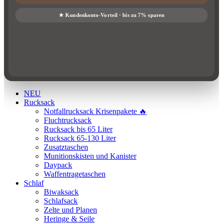
NEU
Rucksack
Notfallrucksack Krisenpakete 🔥
Fluchtrucksack
Rucksack bis 65 Liter
Rucksack 65-130 Liter
Zusatztaschen
Munitionskisten und Kanister
Daypack
Waffentragetaschen
Schlaf
Biwaksack
Schlafsack
Zelte und Planen
Heringe & Seile