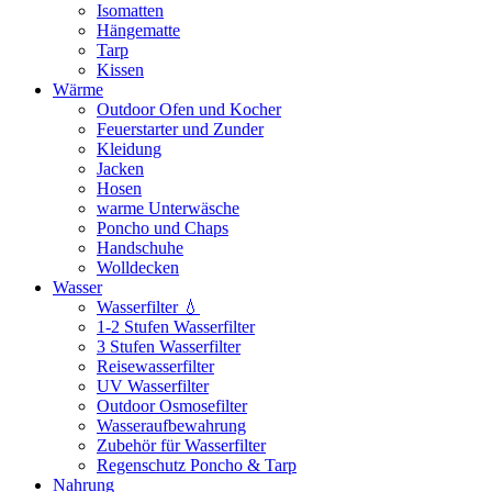
Isomatten
Hängematte
Tarp
Kissen
Wärme
Outdoor Ofen und Kocher
Feuerstarter und Zunder
Kleidung
Jacken
Hosen
warme Unterwäsche
Poncho und Chaps
Handschuhe
Wolldecken
Wasser
Wasserfilter 💧
1-2 Stufen Wasserfilter
3 Stufen Wasserfilter
Reisewasserfilter
UV Wasserfilter
Outdoor Osmosefilter
Wasseraufbewahrung
Zubehör für Wasserfilter
Regenschutz Poncho & Tarp
Nahrung