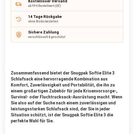
Kostenloser Versand
a
ab 99 € Bestellwert (DE)
c
k
14 Tage Rückgabe
ohne Risiko bestellen
R
u
Sichere Zahlung
c
verschlüsselt & geschützt
k
s
a
c
k
b
Zusammenfassend bietet der Snugpak Softie Elite 3
i
s
Schlafsack eine hervorragende Kombination aus
6
Komfort, Zuverlässigkeit und Portabilität, die ihn zu
5
einem großartigen Zubehör für jede Krisenvorsorge-,
L
Survival- oder Fluchtrucksack-Ausrüstung macht. Wenn
i
Sie also auf der Suche nach einem zuverlässigen und
t
leistungsstarken Schlafsack sind, der Sie in jeder
e
Situation schützt, ist der Snugpak Softie Elite 3 die
r
perfekte Wahl für Sie.
R
u