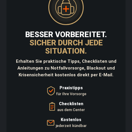
d
K
a
n
i
s
BESSER VORBEREITET.
t
e
SICHER DURCH JEDE
r
SITUATION.
D
a
Erhalten Sie praktische Tipps, Checklisten und
y
Anleitungen zu Notfallvorsorge, Blackout und
p
Krisensicherheit kostenlos direkt per E-Mail.
a
c
k
Praxistipps
für Ihre Vorsorge
W
a
Checklisten
f
aus dem Center
f
e
Kostenlos
n
jederzeit kündbar
t