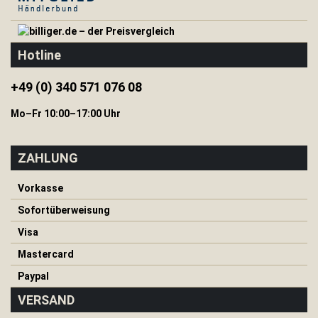
H
e
r
Hotline
i
n
g
+49 (0) 340 571 076 08
e
&
Mo–Fr 10:00–17:00 Uhr
S
e
i
ZAHLUNG
l
e
Vorkasse
I
Sofortüberweisung
s
o
Visa
m
a
Mastercard
t
t
Paypal
e
VERSAND
n