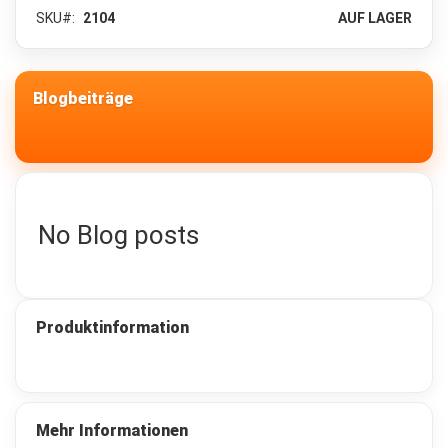
c
SKU
2104
AUF LAGER
k
s
a
c
Blogbeiträge
k
6
5
-
1
3
0
No Blog posts
L
i
t
e
r
Produktinformation
Z
u
s
a
t
Mehr Informationen
z