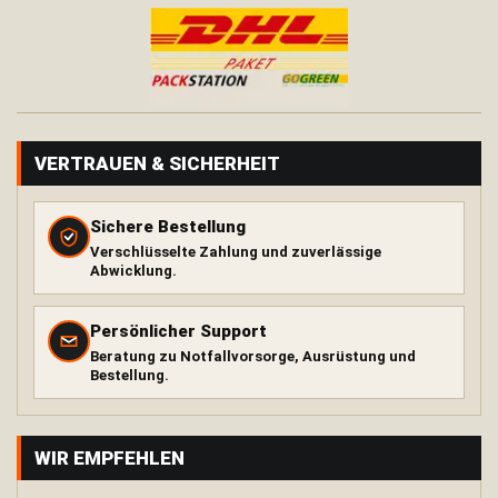
H
ä
n
g
e
m
a
t
VERTRAUEN & SICHERHEIT
t
e
Sichere Bestellung
T
Verschlüsselte Zahlung und zuverlässige
a
Abwicklung.
r
p
Persönlicher Support
K
Beratung zu Notfallvorsorge, Ausrüstung und
i
Bestellung.
s
s
e
n
WIR EMPFEHLEN
Wärme