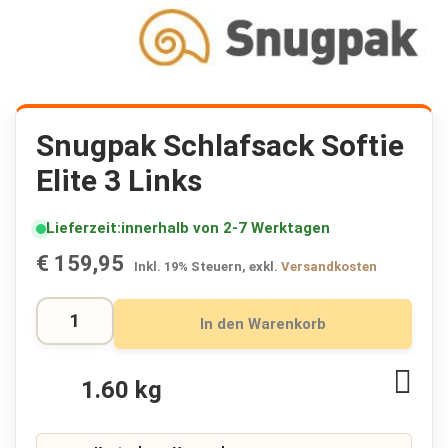
K
r
i
s
e
n
p
Zum
a
Anfang
Snugpak Schlafsack Softie
k
der
e
Elite 3 Links
Bildergalerie
t
springen
e
🔥
Lieferzeit
innerhalb von 2-7 Werktagen
F
€ 159,95
Inkl. 19% Steuern
,
exkl.
Versandkosten
l
u
c
In den Warenkorb
h
t
r
Zur
1.60 kg
u
Wuns
c
hinz
k
s