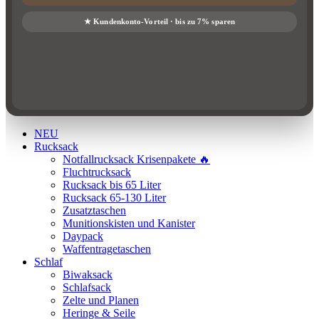
NEU
Rucksack
Notfallrucksack Krisenpakete 🔥
Fluchtrucksack
Rucksack bis 65 Liter
Rucksack 65-130 Liter
Zusatztaschen
Munitionskisten und Kanister
Daypack
Waffentragetaschen
Schlaf
Biwaksack
Schlafsack
Zelte und Planen
Heringe & Seile