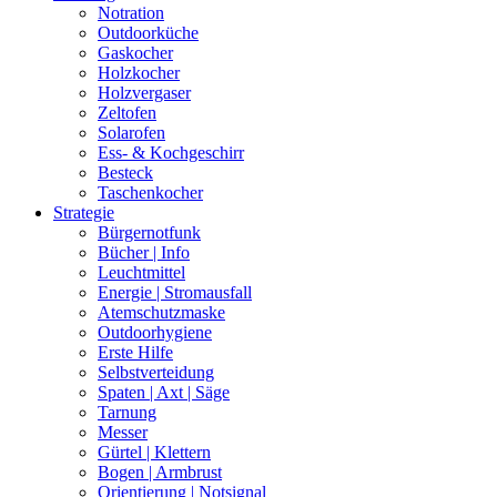
Notration
Outdoorküche
Gaskocher
Holzkocher
Holzvergaser
Zeltofen
Solarofen
Ess- & Kochgeschirr
Besteck
Taschenkocher
Strategie
Bürgernotfunk
Bücher | Info
Leuchtmittel
Energie | Stromausfall
Atemschutzmaske
Outdoorhygiene
Erste Hilfe
Selbstverteidung
Spaten | Axt | Säge
Tarnung
Messer
Gürtel | Klettern
Bogen | Armbrust
Orientierung | Notsignal