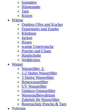
Isomatten
Hängematte
Tarp
Kissen
Wärme
Outdoor Ofen und Kocher
Feuerstarter und Zunder
Kleidung
Jacken
Hosen
warme Unterwäsche
Poncho und Chaps
Handschuhe
Wolldecken
Wasser
Wasserfilter 💧
1-2 Stufen Wasserfilter
3 Stufen Wasserfilter
Reisewasserfilter
UV Wasserfilter
Outdoor Osmosefilter
Wasseraufbewahrung
Zubehör für Wasserfilter
Regenschutz Poncho & Tarp
Nahrung