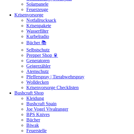
Solarpanele
Feuerzeuge
Krisenvorsorge
Notfallrucksack
Krisenpakete
Wasserfilter
Kurbelradio
Bücher 📚
Selbstschutz
Prepper Shop 🥫
Generatoren
Geigerzähler
Atemschutz
Pfefferspray | Tierabwehrspray
Wolldecken
Krisenvorsorge Checklisten
Bushcraft Shop
Kleidung
Bushcraft Spain
Joe Vogel Vivalranger
BPS Knives
Bücher
Biwak
Feuerstelle