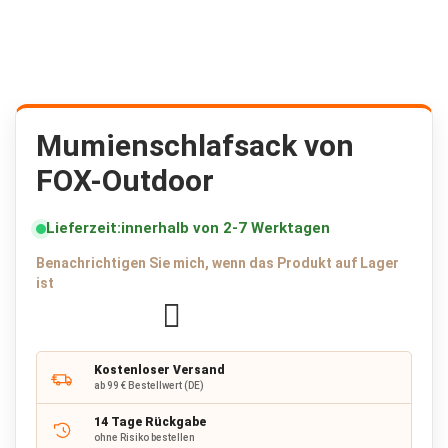
K
r
i
s
e
n
p
Zum
a
Anfang
Mumienschlafsack von
k
der
e
FOX-Outdoor
Bildergalerie
t
springen
e
🔥
Lieferzeit
innerhalb von 2-7 Werktagen
F
Benachrichtigen Sie mich, wenn das Produkt auf Lager
l
ist
u
Zur
c
h
Wunschliste
t
hinzufügen
r
Kostenloser Versand
u
ab 99 € Bestellwert (DE)
c
k
14 Tage Rückgabe
s
ohne Risiko bestellen