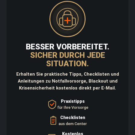
d
K
a
n
i
s
t
e
BESSER VORBEREITET.
r
SICHER DURCH JEDE
D
SITUATION.
a
y
p
Erhalten Sie praktische Tipps, Checklisten und
a
Anleitungen zu Notfallvorsorge, Blackout und
c
Krisensicherheit kostenlos direkt per E-Mail.
k
W
Praxistipps
a
für Ihre Vorsorge
f
f
Checklisten
e
aus dem Center
n
t
Kostenlos