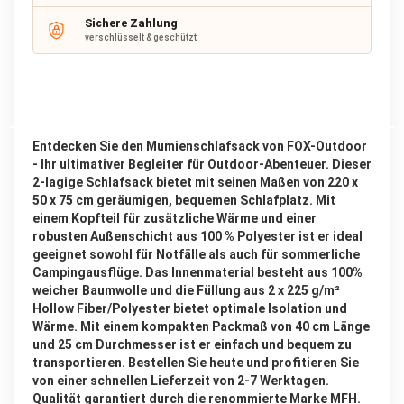
a
c
Sichere Zahlung
verschlüsselt & geschützt
k
R
u
c
k
s
Entdecken Sie den Mumienschlafsack von FOX-Outdoor
a
- Ihr ultimativer Begleiter für Outdoor-Abenteuer. Dieser
c
2-lagige Schlafsack bietet mit seinen Maßen von 220 x
k
50 x 75 cm geräumigen, bequemen Schlafplatz. Mit
b
einem Kopfteil für zusätzliche Wärme und einer
i
robusten Außenschicht aus 100 % Polyester ist er ideal
s
6
geeignet sowohl für Notfälle als auch für sommerliche
5
Campingausflüge. Das Innenmaterial besteht aus 100%
L
weicher Baumwolle und die Füllung aus 2 x 225 g/m²
i
Hollow Fiber/Polyester bietet optimale Isolation und
t
Wärme. Mit einem kompakten Packmaß von 40 cm Länge
e
und 25 cm Durchmesser ist er einfach und bequem zu
r
transportieren. Bestellen Sie heute und profitieren Sie
von einer schnellen Lieferzeit von 2-7 Werktagen.
R
Qualität garantiert durch die renommierte Marke MFH.
u