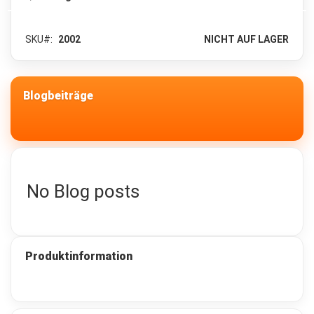
c
k
s
SKU
2002
NICHT AUF LAGER
a
c
k
6
Blogbeiträge
5
-
1
3
0
L
i
No Blog posts
t
e
r
Z
u
Produktinformation
s
a
t
z