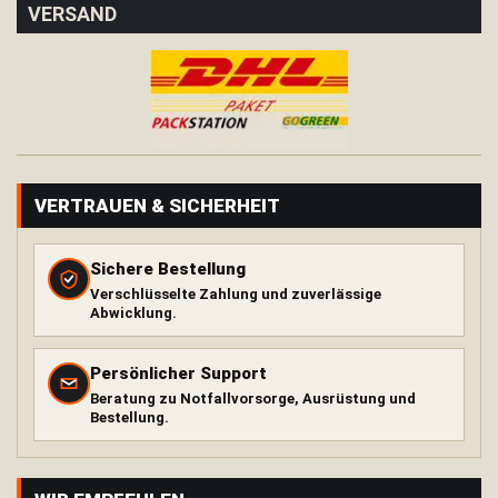
VERSAND
H
ä
n
g
e
m
a
t
t
e
VERTRAUEN & SICHERHEIT
T
a
Sichere Bestellung
r
Verschlüsselte Zahlung und zuverlässige
p
Abwicklung.
K
i
Persönlicher Support
s
Beratung zu Notfallvorsorge, Ausrüstung und
s
Bestellung.
e
n
Wärme