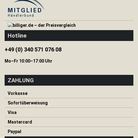
H
e
r
i
n
Hotline
g
e
&
+49 (0) 340 571 076 08
S
e
Mo–Fr 10:00–17:00 Uhr
i
l
e
ZAHLUNG
I
s
Vorkasse
o
Sofortüberweisung
m
a
Visa
t
t
Mastercard
e
n
Paypal