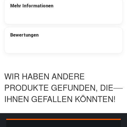
t
a
Mehr Informationen
s
c
h
e
n
Bewertungen
M
u
n
i
t
i
o
WIR HABEN ANDERE
n
s
PRODUKTE GEFUNDEN, DIE
k
i
IHNEN GEFALLEN KÖNNTEN!
s
t
e
n
u
n