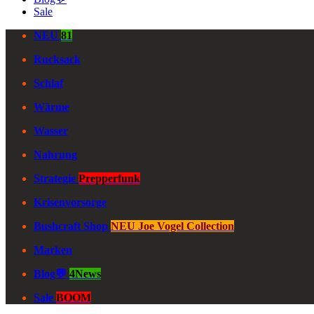
Sale
NEU
81
Rucksack
Schlaf
Wärme
Wasser
Nahrung
Strategie
Prepperfunk
Krisenvorsorge
Bushcraft Shop
NEU Joe Vogel Collection
Marken
Blog💬
4News
Sale
BOOM