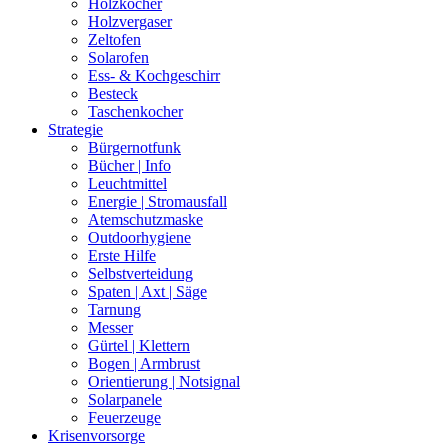
Holzkocher
Holzvergaser
Zeltofen
Solarofen
Ess- & Kochgeschirr
Besteck
Taschenkocher
Strategie
Bürgernotfunk
Bücher | Info
Leuchtmittel
Energie | Stromausfall
Atemschutzmaske
Outdoorhygiene
Erste Hilfe
Selbstverteidung
Spaten | Axt | Säge
Tarnung
Messer
Gürtel | Klettern
Bogen | Armbrust
Orientierung | Notsignal
Solarpanele
Feuerzeuge
Krisenvorsorge