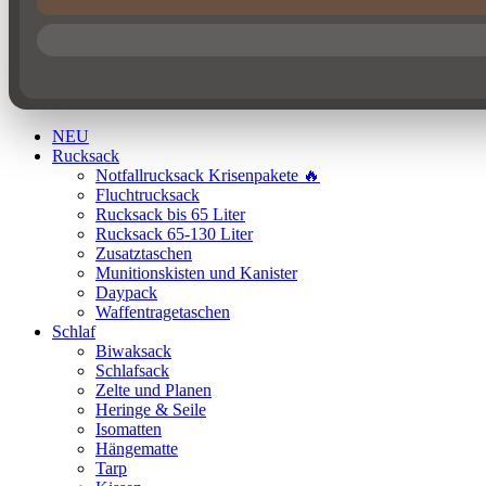
NEU
Rucksack
Notfallrucksack Krisenpakete 🔥
Fluchtrucksack
Rucksack bis 65 Liter
Rucksack 65-130 Liter
Zusatztaschen
Munitionskisten und Kanister
Daypack
Waffentragetaschen
Schlaf
Biwaksack
Schlafsack
Zelte und Planen
Heringe & Seile
Isomatten
Hängematte
Tarp