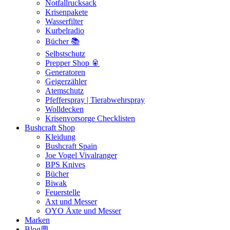
Notfallrucksack
Krisenpakete
Wasserfilter
Kurbelradio
Bücher 📚
Selbstschutz
Prepper Shop 🥫
Generatoren
Geigerzähler
Atemschutz
Pfefferspray | Tierabwehrspray
Wolldecken
Krisenvorsorge Checklisten
Bushcraft Shop
Kleidung
Bushcraft Spain
Joe Vogel Vivalranger
BPS Knives
Bücher
Biwak
Feuerstelle
Axt und Messer
OYO Äxte und Messer
Marken
Blog💬