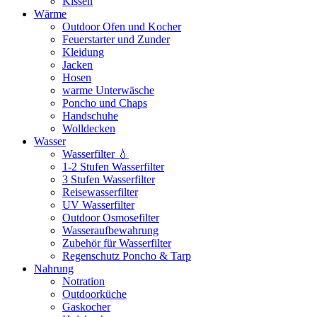
Kissen
Wärme
Outdoor Ofen und Kocher
Feuerstarter und Zunder
Kleidung
Jacken
Hosen
warme Unterwäsche
Poncho und Chaps
Handschuhe
Wolldecken
Wasser
Wasserfilter 💧
1-2 Stufen Wasserfilter
3 Stufen Wasserfilter
Reisewasserfilter
UV Wasserfilter
Outdoor Osmosefilter
Wasseraufbewahrung
Zubehör für Wasserfilter
Regenschutz Poncho & Tarp
Nahrung
Notration
Outdoorküche
Gaskocher