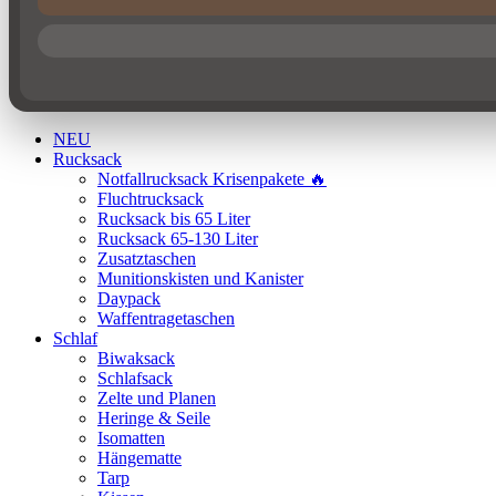
NEU
Rucksack
Notfallrucksack Krisenpakete 🔥
Fluchtrucksack
Rucksack bis 65 Liter
Rucksack 65-130 Liter
Zusatztaschen
Munitionskisten und Kanister
Daypack
Waffentragetaschen
Schlaf
Biwaksack
Schlafsack
Zelte und Planen
Heringe & Seile
Isomatten
Hängematte
Tarp