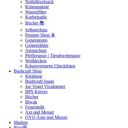
Notfallrucksack
Krisenpakete
Wasserfilter
Kurbelradio
Bücher 📚
Selbstschutz
Prepper Shop 🥫
Generatoren
Geigerzähler
Atemschutz
Pfefferspray | Tierabwehrspray
Wolldecken
Krisenvorsorge Checklisten
Bushcraft Shop
Kleidung
Bushcraft Spain
Joe Vogel Vivalranger
BPS Knives
Bücher
Biwak
Feuerstelle
Axt und Messer
OYO Äxte und Messer
Marken
Blog💬