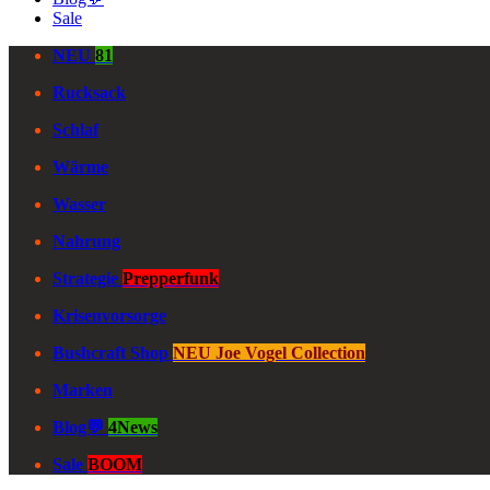
Sale
NEU
81
Rucksack
Schlaf
Wärme
Wasser
Nahrung
Strategie
Prepperfunk
Krisenvorsorge
Bushcraft Shop
NEU Joe Vogel Collection
Marken
Blog💬
4News
Sale
BOOM