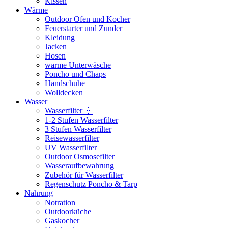
Kissen
Wärme
Outdoor Ofen und Kocher
Feuerstarter und Zunder
Kleidung
Jacken
Hosen
warme Unterwäsche
Poncho und Chaps
Handschuhe
Wolldecken
Wasser
Wasserfilter 💧
1-2 Stufen Wasserfilter
3 Stufen Wasserfilter
Reisewasserfilter
UV Wasserfilter
Outdoor Osmosefilter
Wasseraufbewahrung
Zubehör für Wasserfilter
Regenschutz Poncho & Tarp
Nahrung
Notration
Outdoorküche
Gaskocher