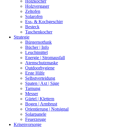
Holzkocher
Holzvergaser
Zeltofen
Solarofen
Ess- & Kochgeschirr
Besteck
Taschenkocher
Strategie
Bürgernotfunk
Bücher | Info
Leuchtmittel
Energie | Stromausfall
Atemschutzmaske
Outdoorhygiene
Erste Hilfe
Selbstverteidung
Spaten | Axt | Säge
Tarnung
Messer
Gürtel | Klettern
Bogen | Armbrust
Orientierung | Notsignal
Solarpanele
Feuerzeuge
Krisenvorsorge