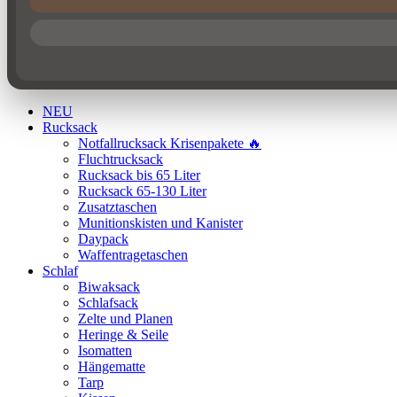
NEU
Rucksack
Notfallrucksack Krisenpakete 🔥
Fluchtrucksack
Rucksack bis 65 Liter
Rucksack 65-130 Liter
Zusatztaschen
Munitionskisten und Kanister
Daypack
Waffentragetaschen
Schlaf
Biwaksack
Schlafsack
Zelte und Planen
Heringe & Seile
Isomatten
Hängematte
Tarp