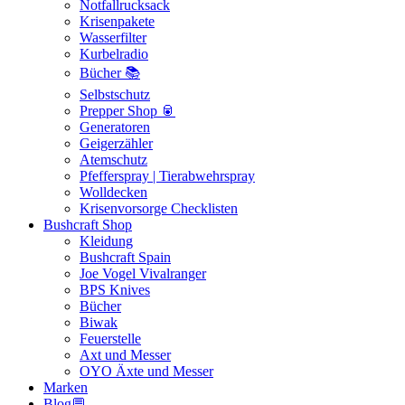
Notfallrucksack
Krisenpakete
Wasserfilter
Kurbelradio
Bücher 📚
Selbstschutz
Prepper Shop 🥫
Generatoren
Geigerzähler
Atemschutz
Pfefferspray | Tierabwehrspray
Wolldecken
Krisenvorsorge Checklisten
Bushcraft Shop
Kleidung
Bushcraft Spain
Joe Vogel Vivalranger
BPS Knives
Bücher
Biwak
Feuerstelle
Axt und Messer
OYO Äxte und Messer
Marken
Blog💬