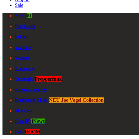
Sale
NEU
81
Rucksack
Schlaf
Wärme
Wasser
Nahrung
Strategie
Prepperfunk
Krisenvorsorge
Bushcraft Shop
NEU Joe Vogel Collection
Marken
Blog💬
4News
Sale
BOOM