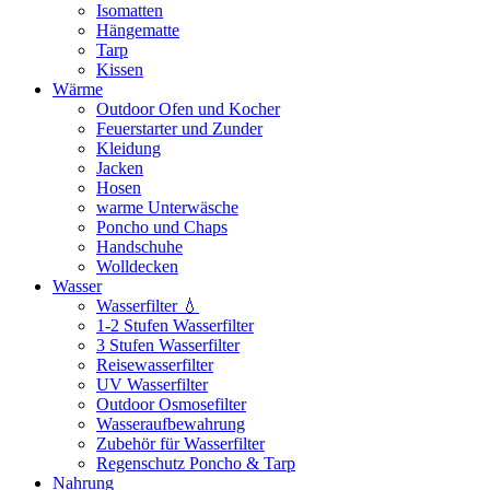
Isomatten
Hängematte
Tarp
Kissen
Wärme
Outdoor Ofen und Kocher
Feuerstarter und Zunder
Kleidung
Jacken
Hosen
warme Unterwäsche
Poncho und Chaps
Handschuhe
Wolldecken
Wasser
Wasserfilter 💧
1-2 Stufen Wasserfilter
3 Stufen Wasserfilter
Reisewasserfilter
UV Wasserfilter
Outdoor Osmosefilter
Wasseraufbewahrung
Zubehör für Wasserfilter
Regenschutz Poncho & Tarp
Nahrung