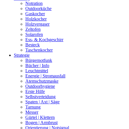
Notration
Outdoorküche
Gaskocher
Holzkocher
Holzvergaser
Zeltofen
Solarofen
Ess- & Kochgeschirr
Besteck
Taschenkocher
Strategie
Bürgernotfunk
Bücher | Info
Leuchtmittel
Energie | Stromausfall
Atemschutzmaske
Outdoorhygiene
Erste Hilfe
Selbstverteidung
Spaten | Axt | Säge
Tarnung
Messer
Gürtel | Klettern
Bogen | Armbrust
Orientierung | Notsignal