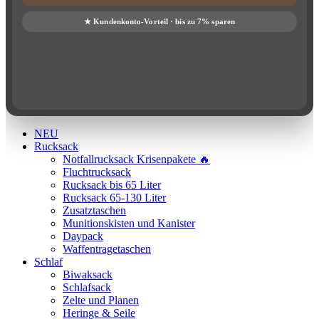
NEU
Rucksack
Notfallrucksack Krisenpakete 🔥
Fluchtrucksack
Rucksack bis 65 Liter
Rucksack 65-130 Liter
Zusatztaschen
Munitionskisten und Kanister
Daypack
Waffentragetaschen
Schlaf
Biwaksack
Schlafsack
Zelte und Planen
Heringe & Seile