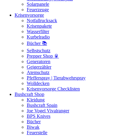
Solarpanele
Feuerzeuge
Krisenvorsorge
Notfallrucksack
Krisenpakete
Wasserfilter
Kurbelradio
Bücher 📚
Selbstschutz
Prepper Shop 🥫
Generatoren
Geigerzähler
Atemschutz
Pfefferspray | Tierabwehrspray
Wolldecken
Krisenvorsorge Checklisten
Bushcraft Shop
Kleidung
Bushcraft Spain
Joe Vogel Vivalranger
BPS Knives
Bücher
Biwak
Feuerstelle