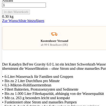
Anzahl
In den Warenkorb
0.30 kg
Zur Wunschliste hinzufügen
Kostenloser Versand
ab 99 € Bestellwert (DE)
Der Katadyn BeFree Gravity 6.0 L ist ein leichter Schwerkraft-Wass
übernimmt die Wasserfiltration – ohne Strom und ohne manuelles Pu
• 6-Liter-Wassersack für Familien und Gruppen
• Bis zu 2 Liter Durchfluss pro Minute
• 0,1-Mikron-Hohlfasermembran
• Filtert Bakterien, Protozoenzysten und Sedimente
• Bis zu 1.000 Liter Filterkapazität, abhängig von der Wasserqualität
• Mit ca. 263 g besonders leicht und kompakt
• Funktioniert ohne Strom und manuelles Pumpen