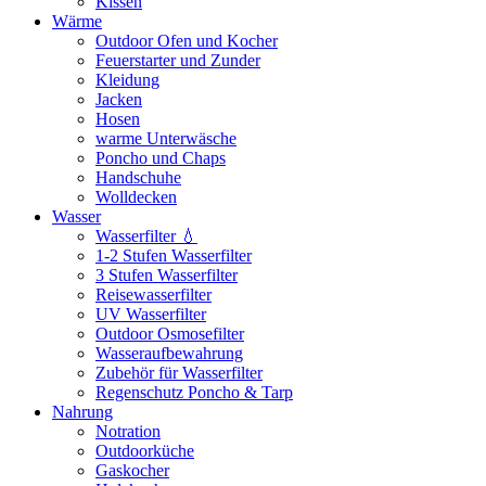
Kissen
Wärme
Outdoor Ofen und Kocher
Feuerstarter und Zunder
Kleidung
Jacken
Hosen
warme Unterwäsche
Poncho und Chaps
Handschuhe
Wolldecken
Wasser
Wasserfilter 💧
1-2 Stufen Wasserfilter
3 Stufen Wasserfilter
Reisewasserfilter
UV Wasserfilter
Outdoor Osmosefilter
Wasseraufbewahrung
Zubehör für Wasserfilter
Regenschutz Poncho & Tarp
Nahrung
Notration
Outdoorküche
Gaskocher