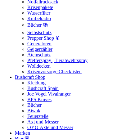
Notfallrucksack
Krisenpakete
Wasserfilter
Kurbelradio
Bücher 📚
Selbstschutz
Prepper Shop 🥫
Generatoren
Geigerzähler
Atemschutz
Pfefferspray | Tierabwehrspray
Wolldecken
Krisenvorsorge Checklisten
Bushcraft Shop
Kleidung
Bushcraft Spain
Joe Vogel Vivalranger
BPS Knives
Bücher
Biwak
Feuerstelle
Axt und Messer
OYO Äxte und Messer
Marken
Blog💬