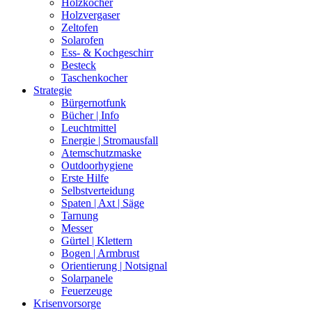
Holzkocher
Holzvergaser
Zeltofen
Solarofen
Ess- & Kochgeschirr
Besteck
Taschenkocher
Strategie
Bürgernotfunk
Bücher | Info
Leuchtmittel
Energie | Stromausfall
Atemschutzmaske
Outdoorhygiene
Erste Hilfe
Selbstverteidung
Spaten | Axt | Säge
Tarnung
Messer
Gürtel | Klettern
Bogen | Armbrust
Orientierung | Notsignal
Solarpanele
Feuerzeuge
Krisenvorsorge