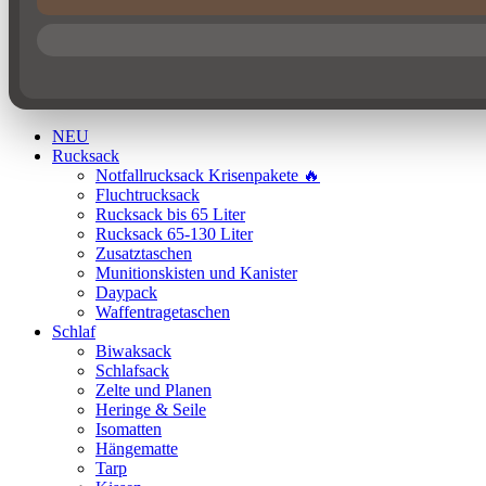
NEU
Rucksack
Notfallrucksack Krisenpakete 🔥
Fluchtrucksack
Rucksack bis 65 Liter
Rucksack 65-130 Liter
Zusatztaschen
Munitionskisten und Kanister
Daypack
Waffentragetaschen
Schlaf
Biwaksack
Schlafsack
Zelte und Planen
Heringe & Seile
Isomatten
Hängematte
Tarp