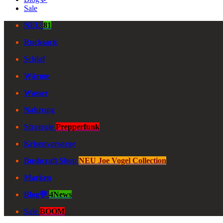
Sale
NEU
81
Rucksack
Schlaf
Wärme
Wasser
Nahrung
Strategie
Prepperfunk
Krisenvorsorge
Bushcraft Shop
NEU Joe Vogel Collection
Marken
Blog💬
4News
Sale
BOOM