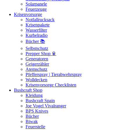
Solarpanele
Feuerzeuge
Krisenvorsorge
Notfallrucksack
Krisenpakete
Wasserfilter
Kurbelradio
Bücher 📚
Selbstschutz
Prepper Shop 🥫
Generatoren
Geigerzähler
Atemschutz
Pfefferspray | Tierabwehrspray
Wolldecken
Krisenvorsorge Checklisten
Bushcraft Shop
Kleidung
Bushcraft Spain
Joe Vogel Vivalranger
BPS Knives
Bücher
Biwak
Feuerstelle