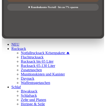
NEU
Rucksack
Notfallrucksack Krisenpakete 🔥
Fluchtrucksack
Rucksack bis 65 Liter
Rucksack 65-130 Liter
Zusatztaschen
Munitionskisten und Kanister
Daypack
Waffentragetaschen
Schlaf
Biwaksack
Schlafsack
Zelte und Planen
Heringe & Seile