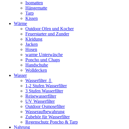
Isomatten
Hängematte
Tarp
Kissen
Wärme
Outdoor Ofen und Kocher
Feuerstarter und Zunder
Kleidung
Jacken
Hosen
warme Unterwäsche
Poncho und Chaps
Handschuhe
Wolldecken
Wasser
Wasserfilter 💧
1-2 Stufen Wasserfilter
3 Stufen Wasserfilter
Reisewasserfilter
UV Wasserfilter
Outdoor Osmosefilter
Wasseraufbewahrung
Zubehör für Wasserfilter
Regenschutz Poncho & Tarp
Nahrung