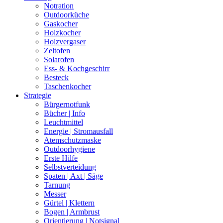
Notration
Outdoorküche
Gaskocher
Holzkocher
Holzvergaser
Zeltofen
Solarofen
Ess- & Kochgeschirr
Besteck
Taschenkocher
Strategie
Bürgernotfunk
Bücher | Info
Leuchtmittel
Energie | Stromausfall
Atemschutzmaske
Outdoorhygiene
Erste Hilfe
Selbstverteidung
Spaten | Axt | Säge
Tarnung
Messer
Gürtel | Klettern
Bogen | Armbrust
Orientierung | Notsignal