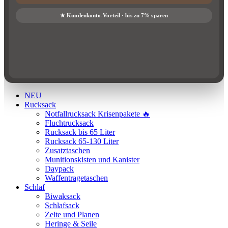
NEU
Rucksack
Notfallrucksack Krisenpakete 🔥
Fluchtrucksack
Rucksack bis 65 Liter
Rucksack 65-130 Liter
Zusatztaschen
Munitionskisten und Kanister
Daypack
Waffentragetaschen
Schlaf
Biwaksack
Schlafsack
Zelte und Planen
Heringe & Seile