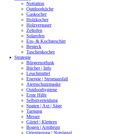
Notration
Outdoorküche
Gaskocher
Holzkocher
Holzvergaser
Zeltofen
Solarofen
Ess- & Kochgeschirr
Besteck
Taschenkocher
Strategie
Bürgernotfunk
Bücher | Info
Leuchtmittel
Energie | Stromausfall
Atemschutzmaske
Outdoorhygiene
Erste Hilfe
Selbstverteidung
Spaten | Axt | Säge
Tarnung
Messer
Gürtel | Klettern
Bogen | Armbrust
Orientierung | Notsignal