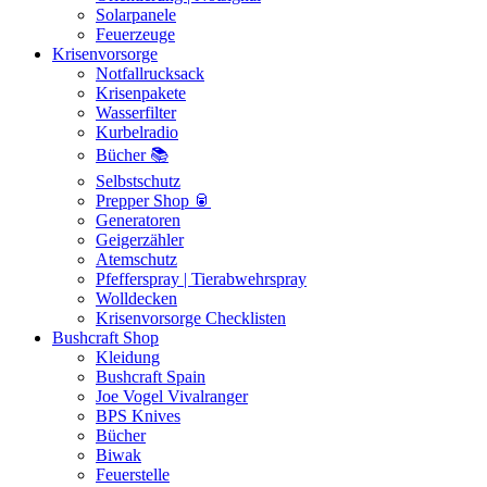
Solarpanele
Feuerzeuge
Krisenvorsorge
Notfallrucksack
Krisenpakete
Wasserfilter
Kurbelradio
Bücher 📚
Selbstschutz
Prepper Shop 🥫
Generatoren
Geigerzähler
Atemschutz
Pfefferspray | Tierabwehrspray
Wolldecken
Krisenvorsorge Checklisten
Bushcraft Shop
Kleidung
Bushcraft Spain
Joe Vogel Vivalranger
BPS Knives
Bücher
Biwak
Feuerstelle