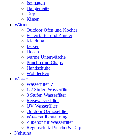
Isomatten
Hängematte
Tarp
Kissen
Wärme
Outdoor Ofen und Kocher
Feuerstarter und Zunder
Kleidung
Jacken
Hosen
warme Unterwäsche
Poncho und Chaps
Handschuhe
Wolldecken
Wasser
Wasserfilter 💧
1-2 Stufen Wasserfilter
3 Stufen Wasserfilter
Reisewasserfilter
UV Wasserfilter
Outdoor Osmosefilter
Wasseraufbewahrung
Zubehör für Wasserfilter
Regenschutz Poncho & Tarp
Nahrung