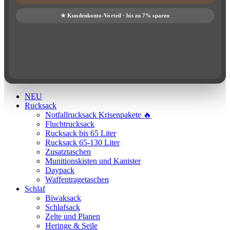
NEU
Rucksack
Notfallrucksack Krisenpakete 🔥
Fluchtrucksack
Rucksack bis 65 Liter
Rucksack 65-130 Liter
Zusatztaschen
Munitionskisten und Kanister
Daypack
Waffentragetaschen
Schlaf
Biwaksack
Schlafsack
Zelte und Planen
Heringe & Seile