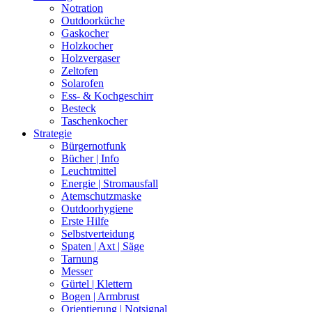
Notration
Outdoorküche
Gaskocher
Holzkocher
Holzvergaser
Zeltofen
Solarofen
Ess- & Kochgeschirr
Besteck
Taschenkocher
Strategie
Bürgernotfunk
Bücher | Info
Leuchtmittel
Energie | Stromausfall
Atemschutzmaske
Outdoorhygiene
Erste Hilfe
Selbstverteidung
Spaten | Axt | Säge
Tarnung
Messer
Gürtel | Klettern
Bogen | Armbrust
Orientierung | Notsignal