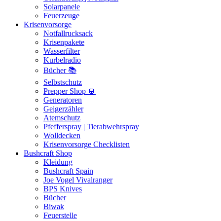
Solarpanele
Feuerzeuge
Krisenvorsorge
Notfallrucksack
Krisenpakete
Wasserfilter
Kurbelradio
Bücher 📚
Selbstschutz
Prepper Shop 🥫
Generatoren
Geigerzähler
Atemschutz
Pfefferspray | Tierabwehrspray
Wolldecken
Krisenvorsorge Checklisten
Bushcraft Shop
Kleidung
Bushcraft Spain
Joe Vogel Vivalranger
BPS Knives
Bücher
Biwak
Feuerstelle