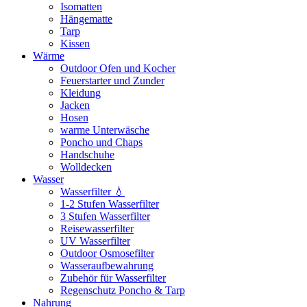
Isomatten
Hängematte
Tarp
Kissen
Wärme
Outdoor Ofen und Kocher
Feuerstarter und Zunder
Kleidung
Jacken
Hosen
warme Unterwäsche
Poncho und Chaps
Handschuhe
Wolldecken
Wasser
Wasserfilter 💧
1-2 Stufen Wasserfilter
3 Stufen Wasserfilter
Reisewasserfilter
UV Wasserfilter
Outdoor Osmosefilter
Wasseraufbewahrung
Zubehör für Wasserfilter
Regenschutz Poncho & Tarp
Nahrung